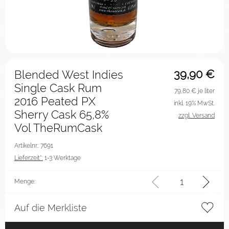
39,90
€
Blended West Indies
Single Cask Rum
79,80
€ je liter
2016 Peated PX
inkl. 19% MwSt.
Sherry Cask 65,8%
zzgl. Versand
Vol TheRumCask
Artikelnr.: 7691
Lieferzeit*:
1-3 Werktage
Menge:
Auf die Merkliste