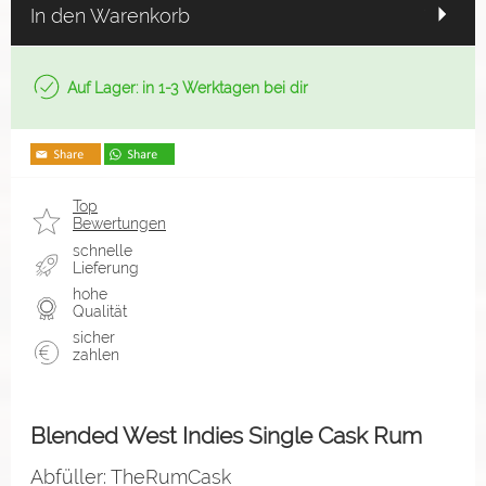
In den Warenkorb
Auf Lager: in 1-3 Werktagen bei dir
Top
Bewertungen
schnelle
Lieferung
hohe
Qualität
sicher
zahlen
Blended West Indies Single Cask Rum
Abfüller: TheRumCask