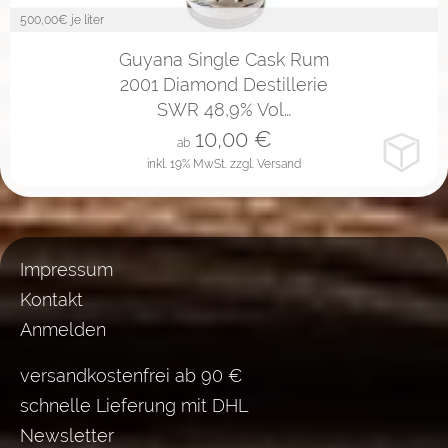
500,00
€ je liter
2cl
4cl
10cl
Guyana Single Cask Rum
2001 Diamond Destillerie
SWR 48,9% Vol…
10,00
€
ab
inkl. 19% MwSt.
zzgl. Versand
Impressum
Kontakt
Anmelden
versandkostenfrei ab 90 €
schnelle Lieferung mit DHL
Newsletter