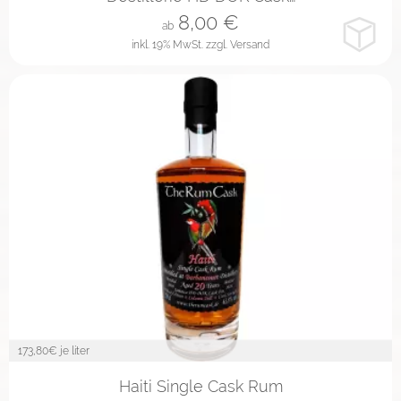
8,00
€
ab
inkl. 19% MwSt.
zzgl. Versand
173,80
€ je liter
Haiti Single Cask Rum