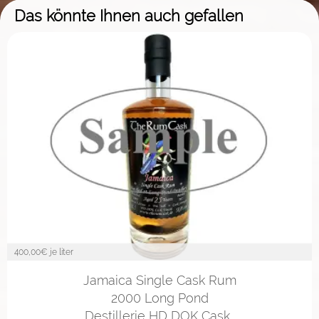
Das könnte Ihnen auch gefallen
400,00
€ je liter
2cl
4cl
10cl
Jamaica Single Cask Rum
2000 Long Pond
Destillerie HD DOK Cask…