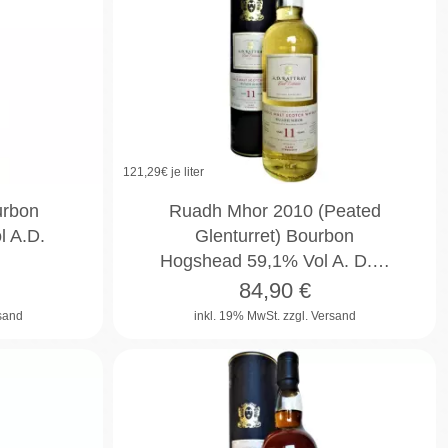
121,29
€ je liter
urbon
Ruadh Mhor 2010 (Peated
 A.D.
Glenturret) Bourbon
Hogshead 59,1% Vol A. D.…
84,90
€
rsand
inkl. 19% MwSt.
zzgl. Versand
6%