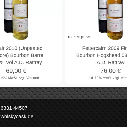
108,57
€ je liter
air 2010 (Unpeated
Fettercairn 2009 Firs
re) Bourbon Barrel
Bourbon Hogshead 58
% Vol A.D. Rattray
A.D. Rattray
69,00
€
76,00
€
. 19% MwSt.
zzgl. Versand
inkl. 19% MwSt.
zzgl. Ve
) 6331 44507
ewhiskycask.de