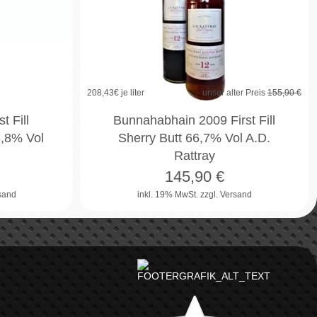
208,43
€ je liter
unser alter Preis
155,90 €
t Fill
Bunnahabhain 2009 First Fill
,8% Vol
Sherry Butt 66,7% Vol A.D.
Rattray
145,90
€
rsand
inkl. 19% MwSt.
zzgl. Versand