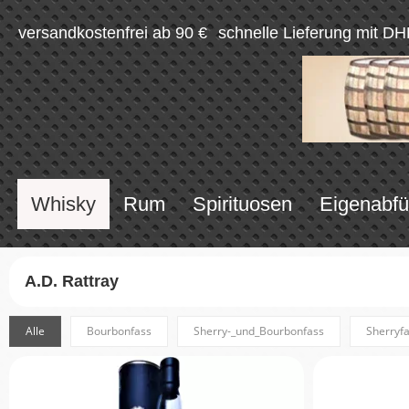
versandkostenfrei ab 90 €
schnelle Lieferung mit DH
Whisky
Rum
Spirituosen
Eigenabfü
A.D. Rattray
Alle
Bourbonfass
Sherry-_und_Bourbonfass
Sherryf