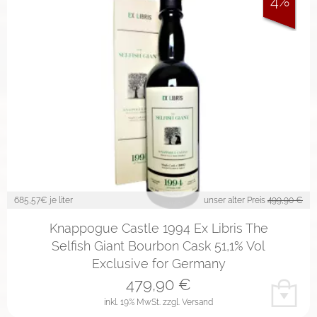
4%
685,57
€ je liter
unser alter Preis
499,90 €
Knappogue Castle 1994 Ex Libris The
Selfish Giant Bourbon Cask 51,1% Vol
Exclusive for Germany
479,90
€
inkl. 19% MwSt.
zzgl. Versand