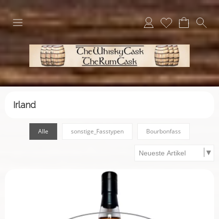
Irland
Alle
sonstige_Fasstypen
Bourbonfass