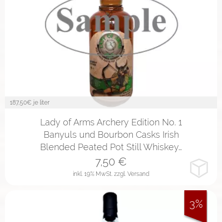
187,50
€ je liter
4cl
Lady of Arms Archery Edition No. 1
Banyuls und Bourbon Casks Irish
Blended Peated Pot Still Whiskey…
7,50
€
inkl. 19% MwSt.
zzgl. Versand
3%