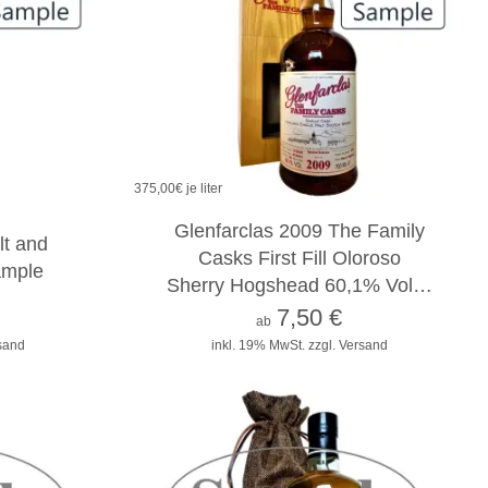
375,00
€ je liter
2cl
4cl
10cl
Glenfarclas 2009 The Family
lt and
Casks First Fill Oloroso
ample
Sherry Hogshead 60,1% Vol…
7,50
€
ab
rsand
inkl. 19% MwSt.
zzgl. Versand