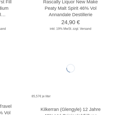
t Fill
Rascally Liquor New Make
dium
Peaty Malt Spirit 46% Vol
ol…
Annandale Destillerie
24,90
€
rsand
inkl. 19% MwSt.
zzgl. Versand
85,57
€ je liter
Travel
Kilkerran (Glengyle) 12 Jahre
% Vol