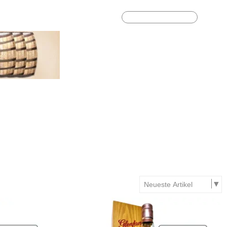
Highlights
Geschenkideen
%Sale%