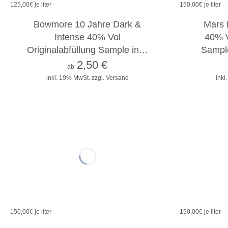
125,00
€ je liter
150,00
€ je liter
2cl
4cl
10cl
Bowmore 10 Jahre Dark &
Mars 
Intense 40% Vol
40% V
Originalabfüllung Sample in…
Sampl
2,50
€
ab
inkl. 19% MwSt.
zzgl. Versand
inkl
150,00
€ je liter
150,00
€ je liter
2cl
4cl
10cl