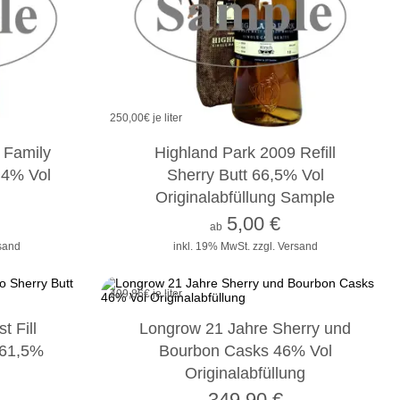
250,00
€ je liter
2cl
4cl
10cl
 Family
Highland Park 2009 Refill
,4% Vol
Sherry Butt 66,5% Vol
Originalabfüllung Sample
5,00
€
ab
rsand
inkl. 19% MwSt.
zzgl. Versand
499,86
€ je liter
t Fill
Longrow 21 Jahre Sherry und
 61,5%
Bourbon Casks 46% Vol
Originalabfüllung
349,90
€