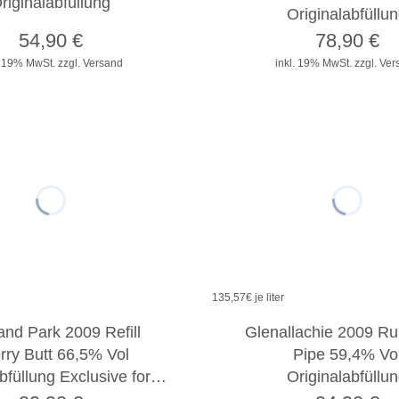
riginalabfüllung
Originalabfüllu
54,90
€
78,90
€
. 19% MwSt.
zzgl. Versand
inkl. 19% MwSt.
zzgl. Ve
135,57
€ je liter
and Park 2009 Refill
Glenallachie 2009 Ru
rry Butt 66,5% Vol
Pipe 59,4% Vo
bfüllung Exclusive for…
Originalabfüllu