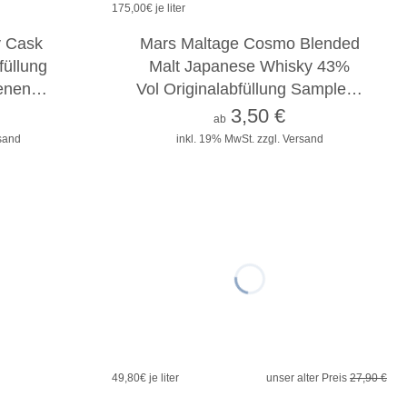
175,00
€ je liter
2cl
4cl
10cl
y Cask
Mars Maltage Cosmo Blended
füllung
Malt Japanese Whisky 43%
denen…
Vol Originalabfüllung Sample…
3,50
€
ab
rsand
inkl. 19% MwSt.
zzgl. Versand
11%
49,80
€ je liter
unser alter Preis
27,90 €