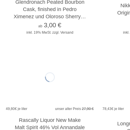
Glendronach Peated Bourbon
Nikk
Cask, finished in Pedro
Origi
Ximenez und Oloroso Sherry…
3,00
€
ab
inkl. 19% MwSt.
zzgl. Versand
inkl
11%
49,80
€ je liter
unser alter Preis
27,90 €
78,43
€ je liter
Rascally Liquor New Make
Long
Malt Spirit 46% Vol Annandale