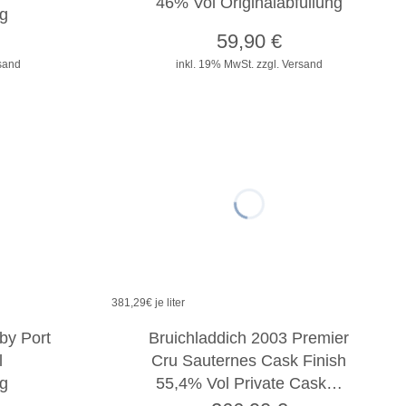
46% Vol Originalabfüllung
ng
59,90
€
rsand
inkl. 19% MwSt.
zzgl. Versand
381,29
€ je liter
by Port
Bruichladdich 2003 Premier
l
Cru Sauternes Cask Finish
ng
55,4% Vol Private Cask…