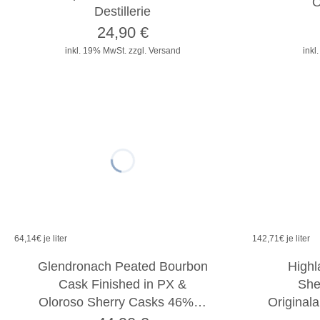
O
Destillerie
24,90
€
inkl. 19% MwSt.
zzgl. Versand
inkl
64,14
€ je liter
142,71
€ je liter
Glendronach Peated Bourbon
Highl
Cask Finished in PX &
She
Oloroso Sherry Casks 46%…
Originala