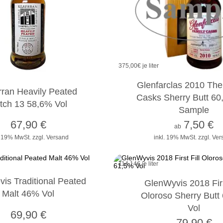
375,00
€ je liter
2cl
4cl
10cl
Glenfarclas 2010 The
rran Heavily Peated
Casks Sherry Butt 60
tch 13 58,6% Vol
Sample
67,90
€
7,50
€
ab
. 19% MwSt.
zzgl. Versand
inkl. 19% MwSt.
zzgl. Ve
114,14
€ je liter
is Traditional Peated
GlenWyvis 2018 Firs
Malt 46% Vol
Oloroso Sherry Butt
Vol
69,90
€
79,90
€