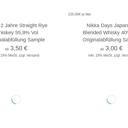
150,00
€ je liter
2cl
4cl
10cl
2cl
4cl
10cl
t 2 Jahre Straight Rye
Nikka Days Japa
iskey 55,9% Vol
Blended Whisky 40
nalabfüllung Sample
Originalabfüllung 
3,50
€
3,00
€
ab
ab
. 19% MwSt.
zzgl. Versand
inkl. 19% MwSt.
zzgl. Ve