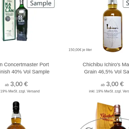
150,00
€ je liter
2cl
4cl
10cl
2cl
4cl
10cl
n Concertmaster Port
Chichibu Ichiro's Ma
inish 40% Vol Sample
Grain 46,5% Vol S
3,00
€
3,00
€
ab
ab
. 19% MwSt.
zzgl. Versand
inkl. 19% MwSt.
zzgl. Ve