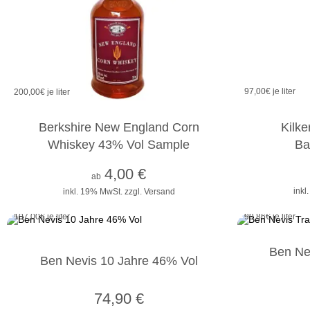
97,00
€ je liter
200,00
€ je liter
2cl
4cl
10cl
Kilke
Berkshire New England Corn
Ba
Whiskey 43% Vol Sample
4,00
€
ab
inkl
inkl. 19% MwSt.
zzgl. Versand
107,00
€ je liter
99,86
€ je liter
Ben Nev
Ben Nevis 10 Jahre 46% Vol
74,90
€