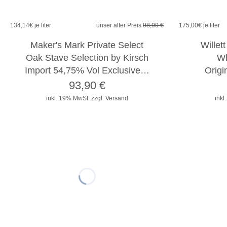
134,14
€ je liter
unser alter Preis
98,90 €
175,00
€ je liter
Maker's Mark Private Select
Willet
Oak Stave Selection by Kirsch
Wh
Import 54,75% Vol Exclusive…
Origi
93,90
€
inkl. 19% MwSt.
zzgl. Versand
inkl