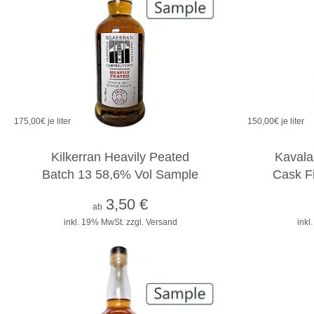
175,00
€ je liter
150,00
€ je liter
2cl
4cl
10cl
Kilkerran Heavily Peated
Kavala
Batch 13 58,6% Vol Sample
Cask F
3,50
€
ab
inkl. 19% MwSt.
zzgl. Versand
inkl