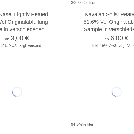
300,00
€ je liter
2cl
4cl
10cl
2cl
4cl
10cl
Kasei Lightly Peated
Kavalan Solist Peat
ol Originalabfüllung
51,6% Vol Originalab
e in verschiedenen…
Sample in verschie
3,00
€
6,00
€
ab
ab
. 19% MwSt.
zzgl. Versand
inkl. 19% MwSt.
zzgl. Ve
94,14
€ je liter