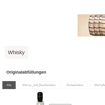
versandkostenfrei ab 90 €
schnelle Lieferung mit DH
Whisky
Rum
Spirituosen
Eigenabfü
Originalabfüllungen
Alle
Sherry-_und_Bourbonfass
Portweinfass
Sherryf