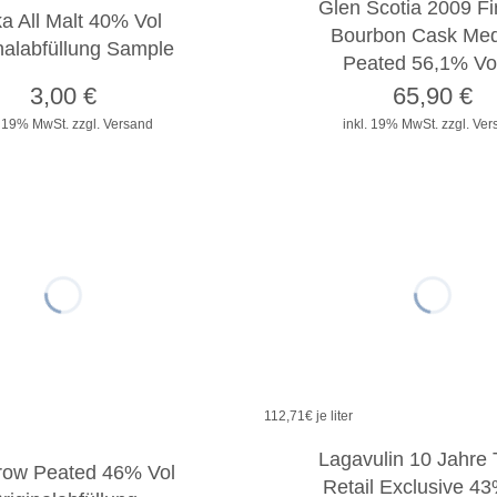
Glen Scotia 2009 Firs
a All Malt 40% Vol
Bourbon Cask Me
nalabfüllung Sample
Peated 56,1% V
3,00
€
65,90
€
. 19% MwSt.
zzgl. Versand
inkl. 19% MwSt.
zzgl. Ve
112,71
€ je liter
Lagavulin 10 Jahre 
row Peated 46% Vol
Retail Exclusive 43