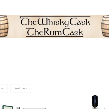
L
Newsletter
llungen
Neuheiten
Samples & Miniaturen
ass
Weinfass