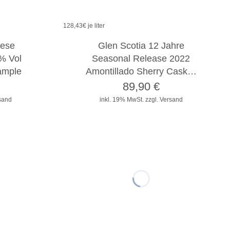
128,43
€ je liter
nese
Glen Scotia 12 Jahre
% Vol
Seasonal Release 2022
Sample
Amontillado Sherry Cask…
89,90
€
rsand
inkl. 19% MwSt.
zzgl. Versand