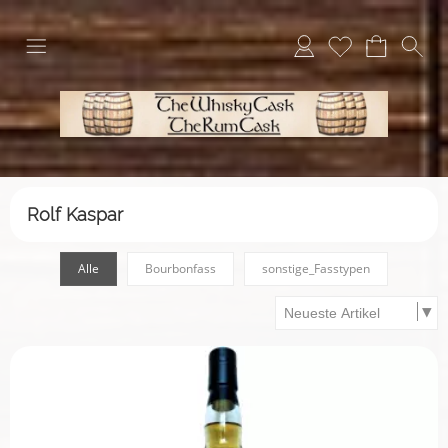
Rolf Kaspar
Alle
Bourbonfass
sonstige_Fasstypen