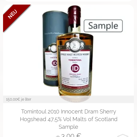
150,00
€ je liter
2cl
4cl
10cl
Tomintoul 2010 Innocent Dram Sherry
Hogshead 47,5% Vol Malts of Scotland
Sample
3,00
€
ab