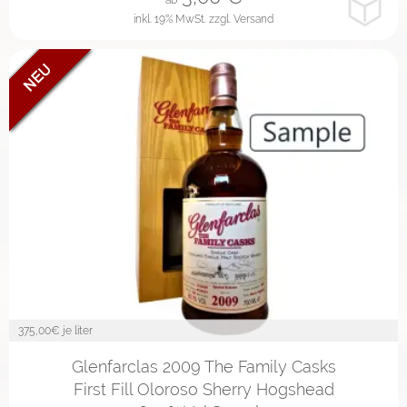
inkl. 19% MwSt.
zzgl. Versand
375,00
€ je liter
2cl
4cl
10cl
Glenfarclas 2009 The Family Casks
First Fill Oloroso Sherry Hogshead