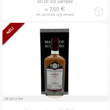
60,1% Vol Sample
7,50
€
ab
inkl. 19% MwSt.
zzgl. Versand
98,43
€ je liter