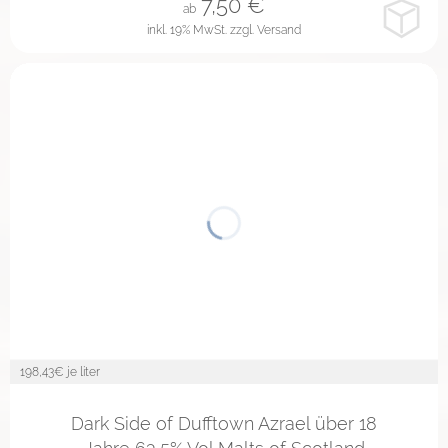
7,50
€
ab
inkl. 19% MwSt.
zzgl. Versand
198,43
€ je liter
Dark Side of Dufftown Azrael über 18