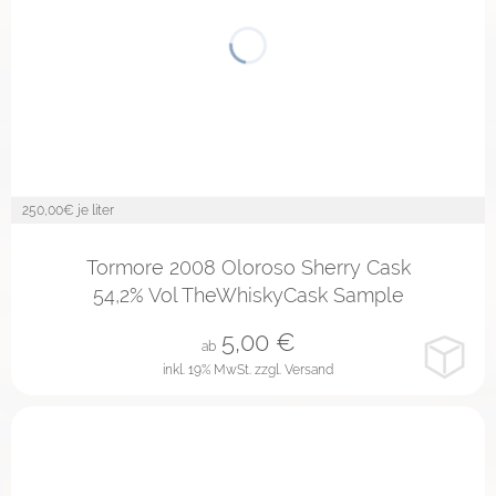
250,00
€ je liter
2cl
10cl
Tormore 2008 Oloroso Sherry Cask
54,2% Vol TheWhiskyCask Sample
5,00
€
ab
inkl. 19% MwSt.
zzgl. Versand