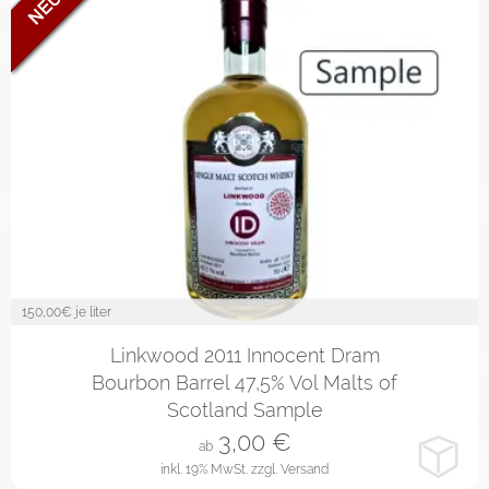
150,00
€ je liter
2cl
4cl
10cl
Linkwood 2011 Innocent Dram
Bourbon Barrel 47,5% Vol Malts of
Scotland Sample
3,00
€
ab
inkl. 19% MwSt.
zzgl. Versand