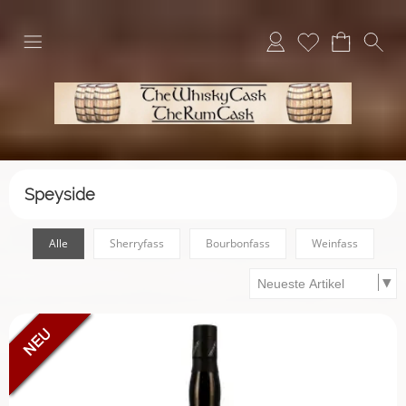
Speyside
Alle
Sherryfass
Bourbonfass
Weinfass