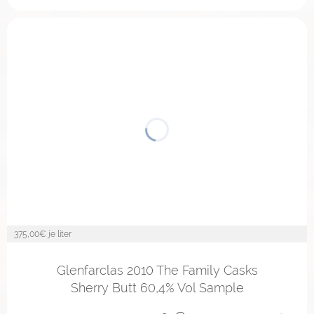
375,00
€ je liter
2cl
4cl
10cl
Glenfarclas 2010 The Family Casks
Sherry Butt 60,4% Vol Sample