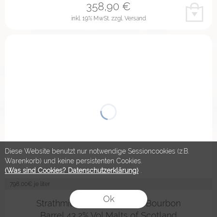
358,90
€
inkl. 19% MwSt.
zzgl. Versand
Diese Website benutzt nur notwendige Sessioncookies (z.B.
Warenkorb) und keine persistenten Cookies.
(Was sind Cookies? Datenschutzerklärung)
.
798,00
€ je liter
Ok
Strathmill 1988 Rare Casks Bourbon
Barrel 43,2% Vol Malts of Scotland