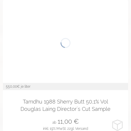
550,00
€ je liter
2cl
4cl
10cl
Tamdhu 1988 Sherry Butt 50,1% Vol
Douglas Laing Director´s Cut Sample
11,00
€
ab
inkl. 19% MwSt.
zzgl. Versand