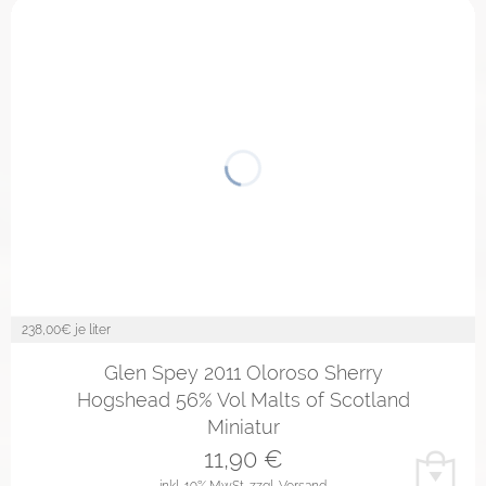
238,00
€ je liter
Glen Spey 2011 Oloroso Sherry
Hogshead 56% Vol Malts of Scotland
Miniatur
11,90
€
inkl. 19% MwSt.
zzgl. Versand