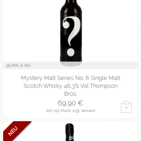
99,86
€ je liter
Mystery Malt Series No. 6 Single Malt
Scotch Whisky 46,3% Vol Thompson
Bros.
69,90
€
inkl. 19% MwSt.
zzgl. Versand