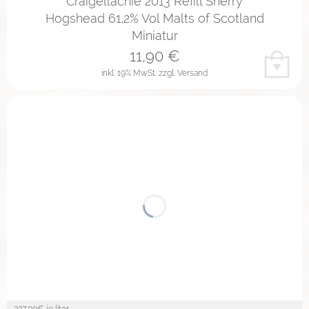
Craigellachie 2013 Refill Sherry
Hogshead 61,2% Vol Malts of Scotland
Miniatur
11,90
€
inkl. 19% MwSt.
zzgl. Versand
327,00
€ je liter