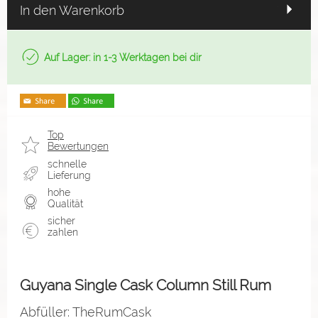
In den Warenkorb
Auf Lager: in 1-3 Werktagen bei dir
Top
Bewertungen
schnelle
Lieferung
hohe
Qualität
sicher
zahlen
Guyana Single Cask Column Still Rum
Abfüller: TheRumCask