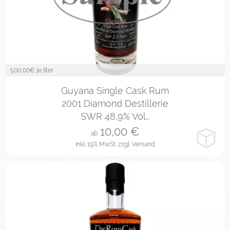
500,00
€ je liter
2cl
4cl
10cl
Guyana Single Cask Rum
2001 Diamond Destillerie
SWR 48,9% Vol…
10,00
€
ab
inkl. 19% MwSt.
zzgl. Versand