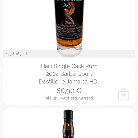
173,80
€ je liter
Haiti Single Cask Rum
2004 Barbancourt
Destillerie Jamaica HD…
86,90
€
inkl. 19% MwSt.
zzgl. Versand