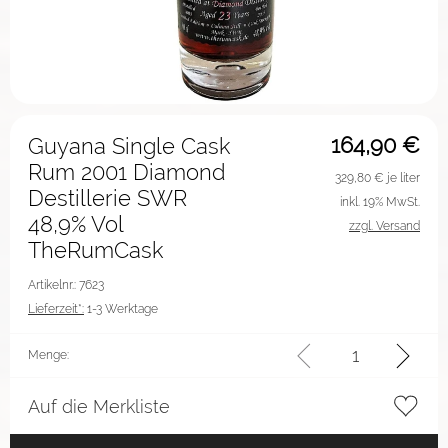
164,90
€
Guyana Single Cask
Rum 2001 Diamond
329,80
€ je liter
Destillerie SWR
inkl. 19% MwSt.
48,9% Vol
zzgl. Versand
TheRumCask
Artikelnr.: 7623
Lieferzeit*:
1-3 Werktage
Menge:
Auf die Merkliste