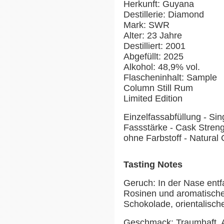
Herkunft: Guyana
Destillerie: Diamond
Mark: SWR
Alter: 23 Jahre
Destilliert: 2001
Abgefüllt: 2025
Alkohol: 48,9% vol.
Flascheninhalt: Sample
Column Still Rum
Limited Edition
Einzelfassabfüllung - Si
Fassstärke - Cask Stren
ohne Farbstoff - Natural 
Tasting Notes
Geruch: In der Nase entf
Rosinen und aromatischen
Schokolade, orientalis
Geschmack: Traumhaft. 