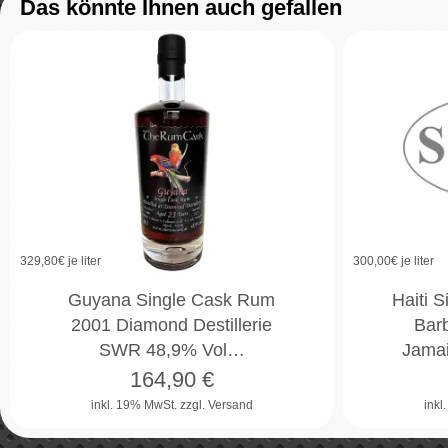
Das könnte Ihnen auch gefallen
329,80
€ je liter
300,00
€ je liter
Guyana Single Cask Rum
Haiti 
2001 Diamond Destillerie
Barb
SWR 48,9% Vol…
Jama
164,90
€
inkl. 19% MwSt.
zzgl. Versand
inkl