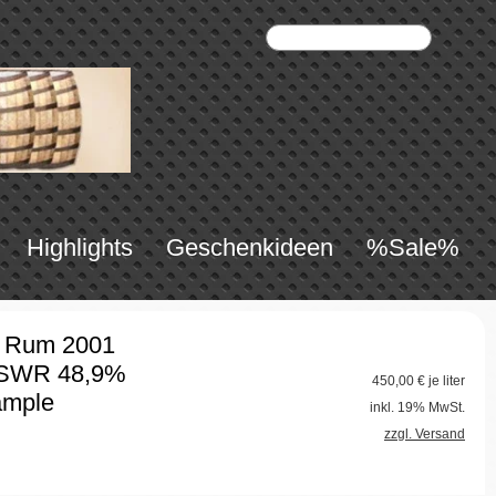
Highlights
Geschenkideen
%Sale%
k Rum 2001
e SWR 48,9%
450,00
€ je liter
ample
inkl. 19% MwSt.
zzgl. Versand