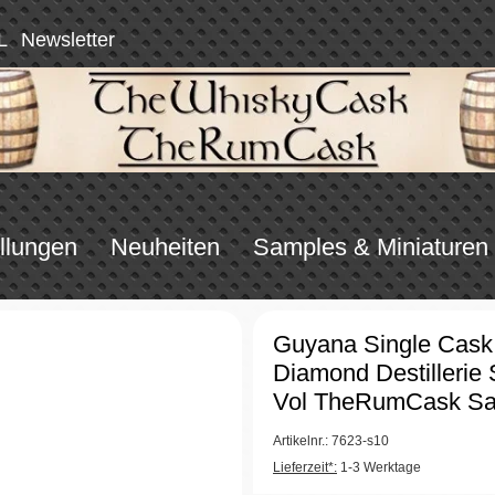
L
Newsletter
llungen
Neuheiten
Samples & Miniaturen
Guyana Single Cas
Diamond Destilleri
Vol TheRumCask S
Artikelnr.: 7623-s10
Lieferzeit*:
1-3 Werktage