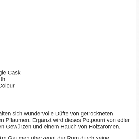
ngle Cask
gth
Colour
alten sich wundervolle Düfte von getrockneten
 Pflaumen. Ergänzt wird dieses Potpourri von edler
chen Gewürzen und einem Hauch von Holzaromen.
Am Gaumen überzeugt der Rum durch seine