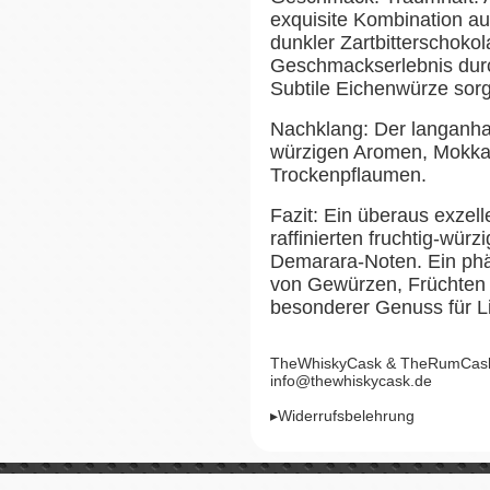
exquisite Kombination a
dunkler Zartbitterschoko
Geschmackserlebnis durc
Subtile Eichenwürze sorgt
Nachklang: Der langanha
würzigen Aromen, Mokka
Trockenpflaumen.
Fazit: Ein überaus exzell
raffinierten fruchtig-wür
Demarara-Noten. Ein phä
von Gewürzen, Früchten u
besonderer Genuss für 
TheWhiskyCask & TheRumCask, 
info@thewhiskycask.de
▸Widerrufsbelehrung