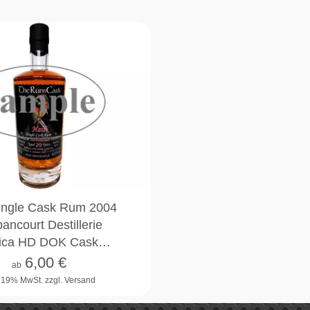
2cl
4cl
10cl
Single Cask Rum 2004
ancourt Destillerie
ica HD DOK Cask…
6,00
€
ab
. 19% MwSt.
zzgl. Versand