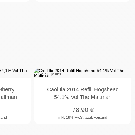
112,71
€ je liter
Sherry
Caol Ila 2014 Refill Hogshead
Maltman
54,1% Vol The Maltman
78,90
€
rsand
inkl. 19% MwSt.
zzgl. Versand