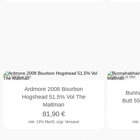
117,00
€ je liter
104,14
€ je liter
Ardmore 2008 Bourbon
Bunna
Hogshead 51,5% Vol The
Butt 5
Maltman
81,90
€
inkl. 19% MwSt.
zzgl. Versand
inkl