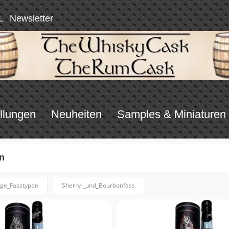
L
Newsletter
llungen
Neuheiten
Samples & Miniaturen
n
ige_Fasstypen
Sherry-_und_Bourbonfass