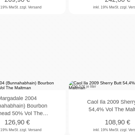
. 19% MwSt.
zzgl. Versand
inkl. 19% MwSt.
zzgl. Ve
155,57
€ je liter
Margadale 2004
Caol Ila 2009 Sherr
nahabhain) Bourbon
54,4% Vol The Ma
head 50% Vol The…
126,90
€
108,90
€
. 19% MwSt.
zzgl. Versand
inkl. 19% MwSt.
zzgl. Ve