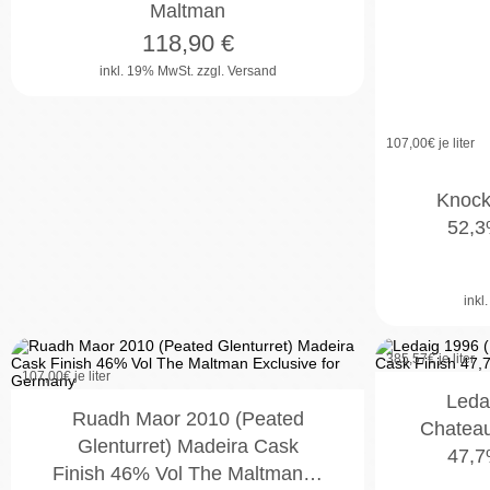
Maltman
118,90
€
inkl. 19% MwSt.
zzgl. Versand
107,00
€ je liter
Knock
52,3
inkl
385,57
€ je liter
107,00
€ je liter
Leda
Ruadh Maor 2010 (Peated
Chateau
Glenturret) Madeira Cask
47,7
Finish 46% Vol The Maltman…