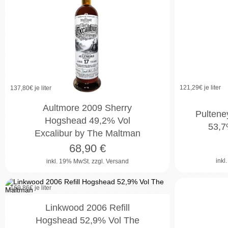
121,29
€ je liter
137,80
€ je liter
Aultmore 2009 Sherry
Pultene
Hogshead 49,2% Vol
53,7
Excalibur by The Maltman
68,90
€
inkl
inkl. 19% MwSt.
zzgl. Versand
169,86
€ je liter
Linkwood 2006 Refill
Hogshead 52,9% Vol The