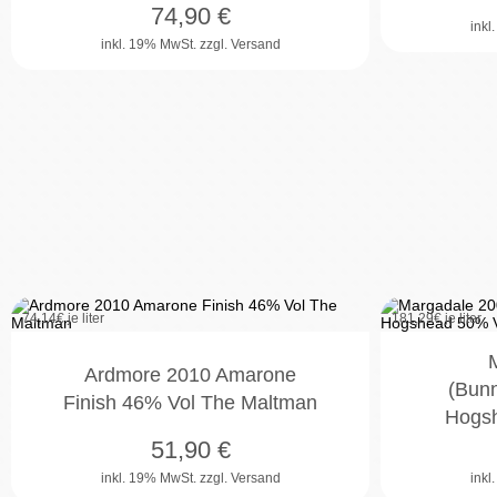
74,90
€
inkl
inkl. 19% MwSt.
zzgl. Versand
74,14
€ je liter
181,29
€ je liter
Ardmore 2010 Amarone
(Bun
Finish 46% Vol The Maltman
Hogs
51,90
€
inkl. 19% MwSt.
zzgl. Versand
inkl