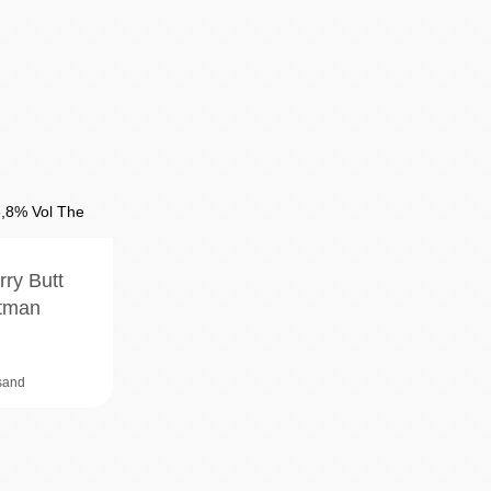
ry Butt
ltman
rsand