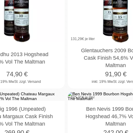
131,29
€ je liter
Glentauchers 2009 B
dhu 2013 Hogshead
Cask Finish 54,6% V
% Vol The Maltman
Maltman
74,90
€
91,90
€
. 19% MwSt.
zzgl. Versand
inkl. 19% MwSt.
zzgl. Ve
345,71
€ je liter
ig 1996 (Unpeated)
Ben Nevis 1999 Bo
 Margaux Cask Finish
Hogshead 46,7% Vo
% Vol The Maltman
Maltman
269,90
€
242,00
€