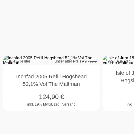
178,43
€ je liter
unser alter Preis
129,90 €
492,71
€ je liter
4%
Isle of 
Inchfad 2005 Refill Hogshead
Hogs
52,1% Vol The Maltman
124,90
€
inkl. 19% MwSt.
zzgl. Versand
inkl