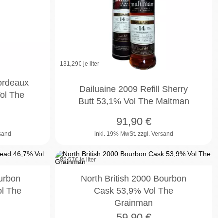
131,29
€ je liter
ordeaux
Dailuaine 2009 Refill Sherry
ol The
Butt 53,1% Vol The Maltman
91,90
€
rsand
inkl. 19% MwSt.
zzgl. Versand
85,57
€ je liter
urbon
North British 2000 Bourbon
l The
Cask 53,9% Vol The
Grainman
59,90
€