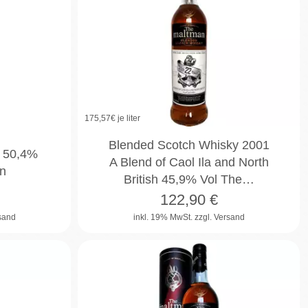
175,57
€ je liter
Blended Scotch Whisky 2001
l 50,4%
A Blend of Caol Ila and North
n
British 45,9% Vol The…
122,90
€
rsand
inkl. 19% MwSt.
zzgl. Versand