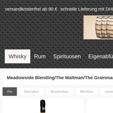
versandkostenfrei ab 90 €
schnelle Lieferung mit DH
Whisky
Rum
Spirituosen
Eigenabfü
Meadowside Blending/The Maltman/The Grainma
Alle
Sherryfass
Bourbonfass
Weinfass
sonst