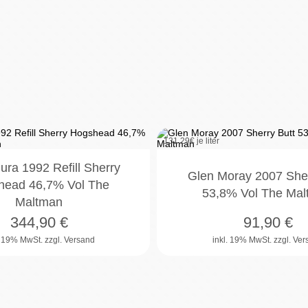
131,29
€ je liter
Jura 1992 Refill Sherry
Glen Moray 2007 Sher
head 46,7% Vol The
53,8% Vol The Ma
Maltman
344,90
€
91,90
€
. 19% MwSt.
zzgl. Versand
inkl. 19% MwSt.
zzgl. Ve