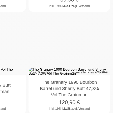
rsand
inkl. 19% MwSt.
zzgl. Versand
172,71
€ je liter
unser alter Preis
123,90 €
2%
The Granary 1990 Bourbon
y Butt
Barrel und Sherry Butt 47,3%
ltman
Vol The Grainman
120,90
€
rsand
inkl. 19% MwSt.
zzgl. Versand