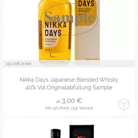
150,00
€ je liter
2cl
4cl
10cl
Nikka Days Japanese Blended Whisky
40% Vol Originalabfüllung Sample
3,00
€
ab
inkl. 19% MwSt.
zzgl. Versand