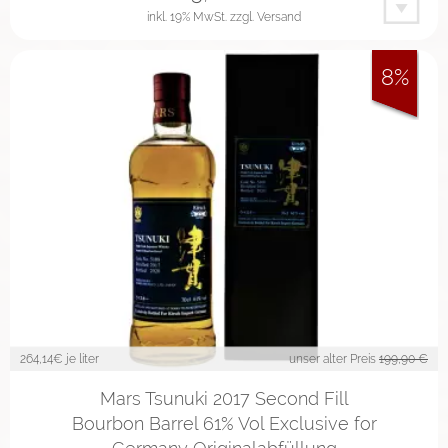
inkl. 19% MwSt.
zzgl. Versand
8%
264,14
€ je liter
unser alter Preis
199,90 €
Mars Tsunuki 2017 Second Fill
Bourbon Barrel 61% Vol Exclusive for