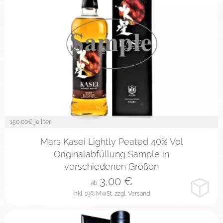
150,00
€ je liter
2cl
4cl
10cl
Mars Kasei Lightly Peated 40% Vol
Originalabfüllung Sample in
verschiedenen Größen
3,00
€
ab
inkl. 19% MwSt.
zzgl. Versand