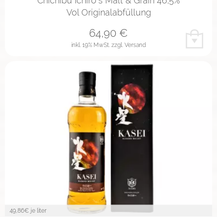
Chichibu Ichiro`s Malt & Grain 46,5%
Vol Originalabfüllung
64,90
€
inkl. 19% MwSt.
zzgl. Versand
49,86
€ je liter