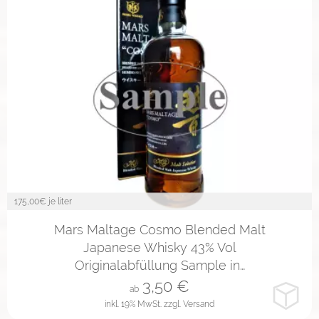
175,00
€ je liter
2cl
4cl
10cl
Mars Maltage Cosmo Blended Malt
Japanese Whisky 43% Vol
Originalabfüllung Sample in…
3,50
€
ab
inkl. 19% MwSt.
zzgl. Versand