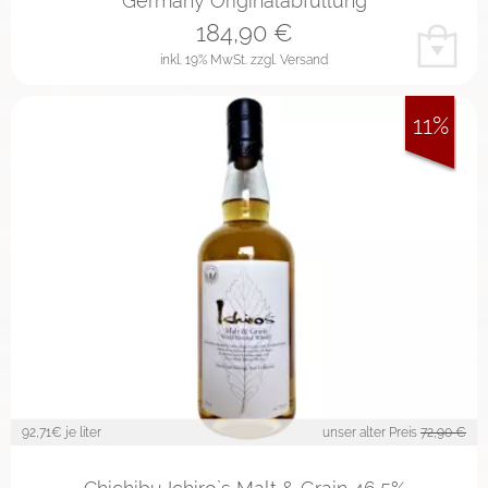
Germany Originalabfüllung
184,90
€
inkl. 19% MwSt.
zzgl. Versand
11%
92,71
€ je liter
unser alter Preis
72,90 €