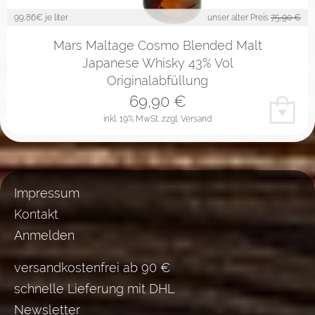
99,86
€ je liter
unser alter Preis
75,90 €
Mars Maltage Cosmo Blended Malt
Japanese Whisky 43% Vol
Originalabfüllung
69,90
€
inkl. 19% MwSt.
zzgl. Versand
Impressum
Kontakt
Anmelden
versandkostenfrei ab 90 €
schnelle Lieferung mit DHL
Newsletter