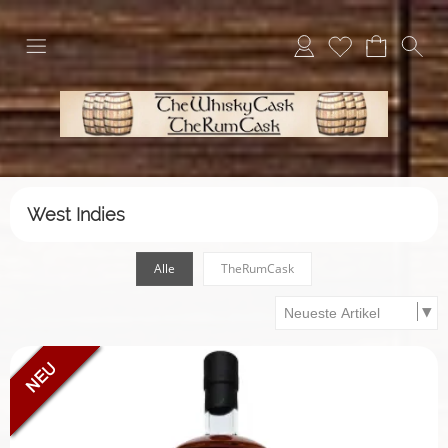
West Indies
Alle
TheRumCask