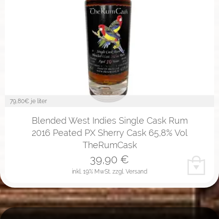
79,80
€ je liter
Blended West Indies Single Cask Rum
2016 Peated PX Sherry Cask 65,8% Vol
TheRumCask
39,90
€
inkl. 19% MwSt.
zzgl. Versand