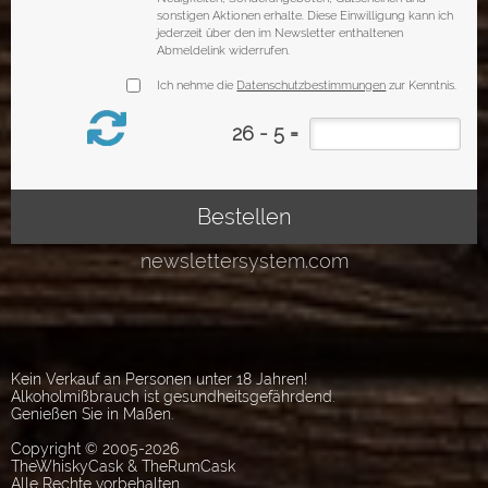
Kein Verkauf an Personen unter 18 Jahren!
Alkoholmißbrauch ist gesundheitsgefährdend.
Genießen Sie in Maßen.
Copyright © 2005-2026
TheWhiskyCask & TheRumCask
Alle Rechte vorbehalten.