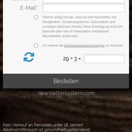
Kein Verkauf an Personen unter 18 Jahren!
Alkoholmißbrauch ist gesundheitsgefährdend.