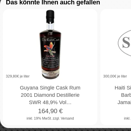
Das könnte Ihnen auch gefallen
329,80
€ je liter
300,00
€ je liter
Guyana Single Cask Rum
Haiti 
2001 Diamond Destillerie
Barb
SWR 48,9% Vol…
Jama
164,90
€
inkl. 19% MwSt.
zzgl. Versand
inkl