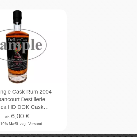
2cl
4cl
10cl
Single Cask Rum 2004
ancourt Destillerie
ica HD DOK Cask…
6,00
€
ab
. 19% MwSt.
zzgl. Versand