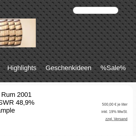
Highlights
Geschenkideen
%Sale%
k Rum 2001
e SWR 48,9%
500,00
€ je liter
ample
inkl. 19% MwSt.
zzgl. Versand