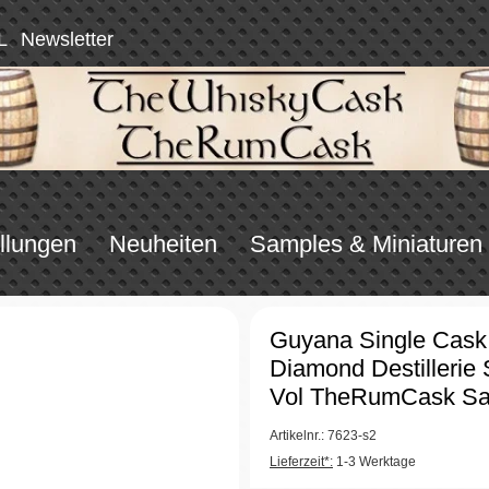
L
Newsletter
llungen
Neuheiten
Samples & Miniaturen
Guyana Single Cas
Diamond Destilleri
Vol TheRumCask S
Artikelnr.: 7623-s2
Lieferzeit*:
1-3 Werktage