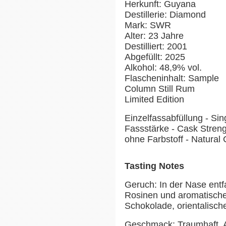
Herkunft: Guyana
Destillerie: Diamond
Mark: SWR
Alter: 23 Jahre
Destilliert: 2001
Abgefüllt: 2025
Alkohol: 48,9% vol.
Flascheninhalt: Sample
Column Still Rum
Limited Edition
Einzelfassabfüllung - Si
Fassstärke - Cask Stren
ohne Farbstoff - Natural 
Tasting Notes
Geruch: In der Nase entf
Rosinen und aromatischen
Schokolade, orientalis
Geschmack: Traumhaft. 