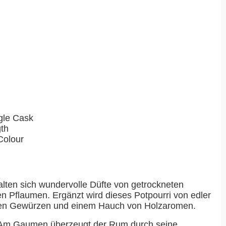
ngle Cask
gth
Colour
alten sich wundervolle Düfte von getrockneten
 Pflaumen. Ergänzt wird dieses Potpourri von edler
chen Gewürzen und einem Hauch von Holzaromen.
Am Gaumen überzeugt der Rum durch seine