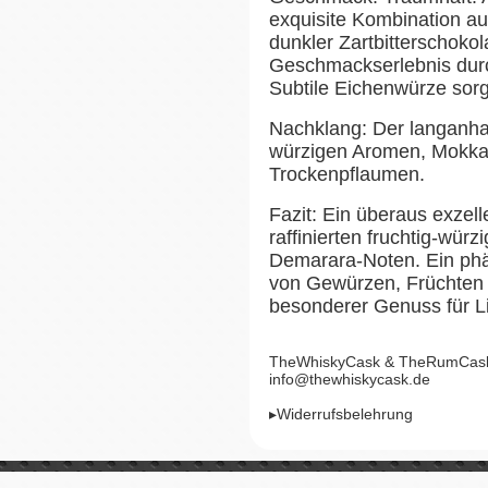
exquisite Kombination a
dunkler Zartbitterschoko
Geschmackserlebnis durc
Subtile Eichenwürze sorgt
Nachklang: Der langanha
würzigen Aromen, Mokka
Trockenpflaumen.
Fazit: Ein überaus exzell
raffinierten fruchtig-wür
Demarara-Noten. Ein phä
von Gewürzen, Früchten u
besonderer Genuss für 
TheWhiskyCask & TheRumCask, 
info@thewhiskycask.de
▸Widerrufsbelehrung