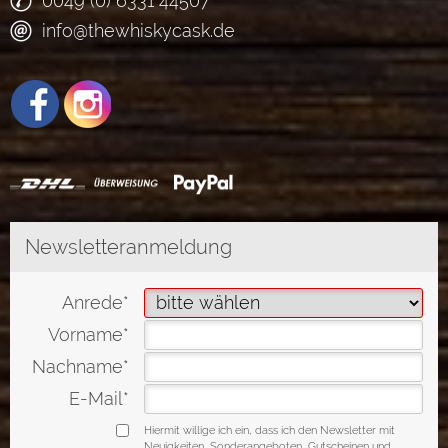
0049 (0) 6331 44507
info@thewhiskycask.de