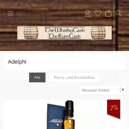
Adelphi
Alle
Sherry-_und_Bourbonfass
7%