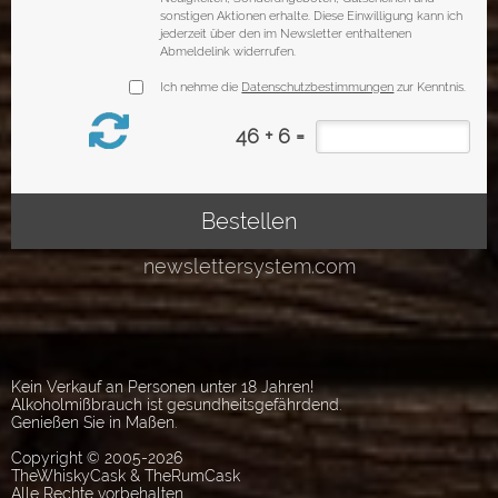
Kein Verkauf an Personen unter 18 Jahren!
Alkoholmißbrauch ist gesundheitsgefährdend.
Genießen Sie in Maßen.
Copyright © 2005-2026
TheWhiskyCask & TheRumCask
Alle Rechte vorbehalten.