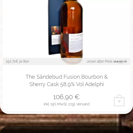
152,71
€ je liter
unser alter Preis
114,95 €
The Sändebud Fusion Bourbon &
Sherry Cask 58,9% Vol Adelphi
106,90
€
inkl. 19% MwSt.
zzgl. Versand