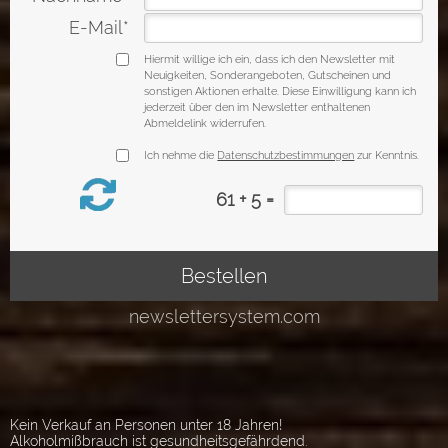
Kein Verkauf an Personen unter 18 Jahren!
Alkoholmißbrauch ist gesundheitsgefährdend.