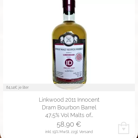
84,14
€ je liter
Linkwood 2011 Innocent
Dram Bourbon Barrel
47,5% Vol Malts of…
58,90
€
inkl. 19% MwSt.
zzgl. Versand