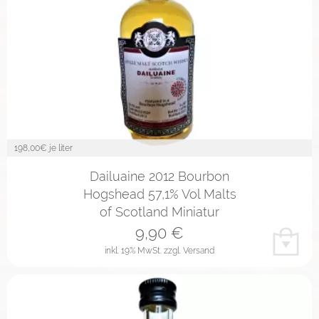
198,00
€ je liter
Dailuaine 2012 Bourbon
Hogshead 57,1% Vol Malts
of Scotland Miniatur
9,90
€
inkl. 19% MwSt.
zzgl. Versand