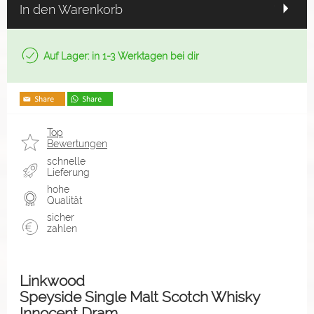
In den Warenkorb
Auf Lager: in 1-3 Werktagen bei dir
Top
Bewertungen
schnelle
Lieferung
hohe
Qualität
sicher
zahlen
Linkwood
Speyside Single Malt Scotch Whisky
Innocent Dram