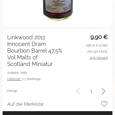
9,90
€
Linkwood 2011
Innocent Dram
198,00
€ je liter
Bourbon Barrel 47,5%
inkl. 19% MwSt.
Vol Malts of
zzgl. Versand
Scotland Miniatur
Artikelnr.: 7280
Lieferzeit*:
1-3 Werktage
Menge:
Auf die Merkliste