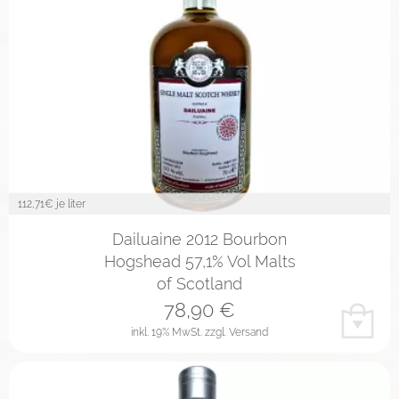
112,71
€ je liter
Dailuaine 2012 Bourbon
Hogshead 57,1% Vol Malts
of Scotland
78,90
€
inkl. 19% MwSt.
zzgl. Versand