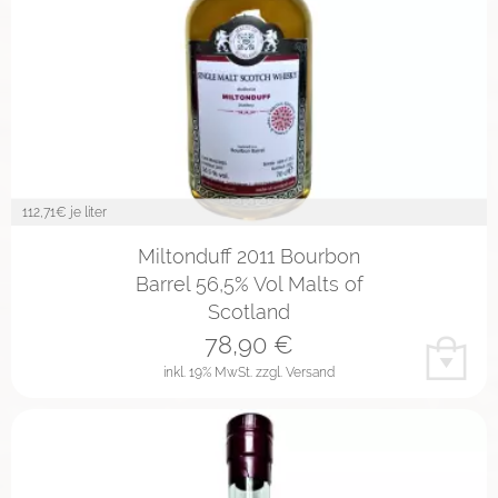
112,71
€ je liter
Miltonduff 2011 Bourbon
Barrel 56,5% Vol Malts of
Scotland
78,90
€
inkl. 19% MwSt.
zzgl. Versand