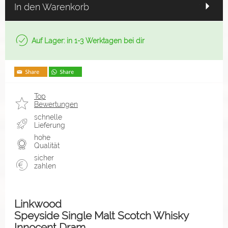
In den Warenkorb
Auf Lager: in 1-3 Werktagen bei dir
Top
Bewertungen
schnelle
Lieferung
hohe
Qualität
sicher
zahlen
Linkwood
Speyside Single Malt Scotch Whisky
Innocent Dram