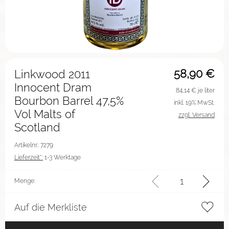
58,90
€
Linkwood 2011
Innocent Dram
84,14
€ je liter
Bourbon Barrel 47,5%
inkl. 19% MwSt.
Vol Malts of
zzgl. Versand
Scotland
Artikelnr.: 7279
Lieferzeit*:
1-3 Werktage
Menge:
Auf die Merkliste