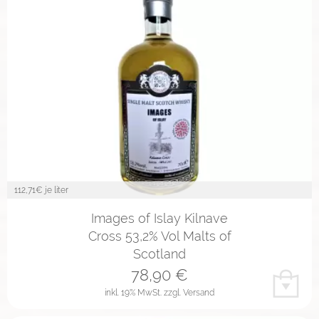
112,71
€ je liter
Images of Islay Kilnave
Cross 53,2% Vol Malts of
Scotland
78,90
€
inkl. 19% MwSt.
zzgl. Versand