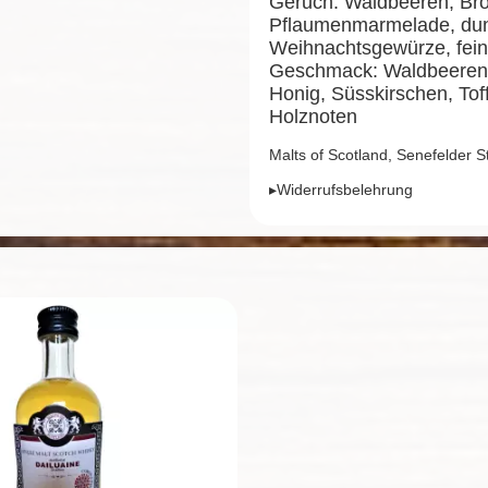
Geruch: Waldbeeren, Bro
Pflaumenmarmelade, dunk
Weihnachtsgewürze, fein
Geschmack: Waldbeeren,
Honig, Süsskirschen, Tof
Holznoten
Malts of Scotland, Senefelder 
▸Widerrufsbelehrung