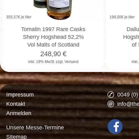
355,57
€ je liter
198,00
€ je liter
Tomatin 1997 Rare Casks
Dail
Sherry Hogshead 52,2%
Hogsh
Vol Malts of Scotland
of
248,90
€
inkl. 19% MwSt.
zzgl. Versand
inkl
Impressum
0049 (0
Kontakt
info@th
Anmelden
Unsere Messe-Termine
Sitemap