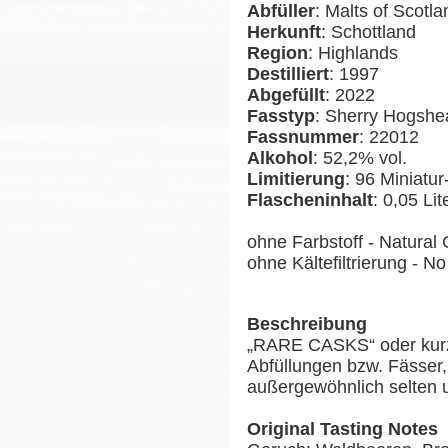
Abfüller
: Malts of Scotla
Herkunft
: Schottland
Region
: Highlands
Destilliert
: 1997
Abgefüllt
: 2022
Fasstyp
: Sherry Hogshe
Fassnummer
: 22012
Alkohol
: 52,2% vol.
Limitierung
: 96 Miniatu
Flascheninhalt
: 0,05 Lit
ohne Farbstoff - Natural 
ohne Kältefiltrierung - No 
Beschreibung
„RARE CASKS“ oder kurz 
Abfüllungen bzw. Fässer,
außergewöhnlich selten u
Original Tasting Notes