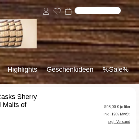
Highlights
Geschenkideen
%Sale%
Casks Sherry
 Malts of
598,00
€ je liter
inkl. 19% MwSt.
zzgl. Versand