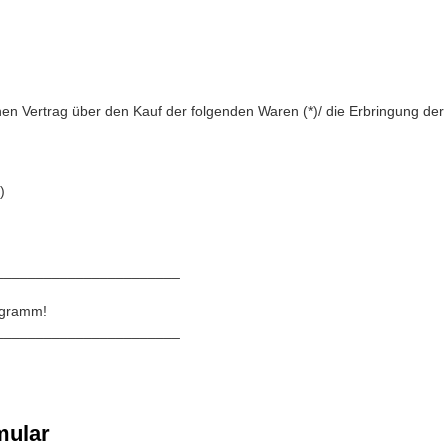
enen Vertrag über den Kauf der folgenden Waren (*)/ die Erbringung der 
)
_______________________
rogramm!
_______________________
mular