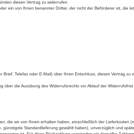
nden diesen Vertrag zu widerrufen.
der ein von Ihnen benannter Dritter, der nicht der Beförderer ist, die 
er Brief, Telefax oder E-Mail) über Ihren Entschluss, diesen Vertrag zu 
lung über die Ausübung des Widerrufsrechts vor Ablauf der Widerrufsfris
n, die wir von Ihnen erhalten haben, einschließlich der Lieferkosten 
ne, günstigste Standardlieferung gewählt haben), unverzüglich und sp
ingegangen ist. Für diese Rückzahlung verwenden wir dasselbe Zahlungs