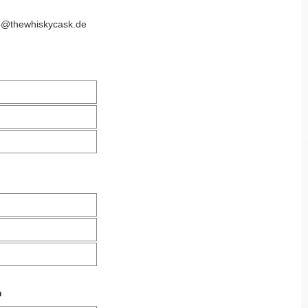
o@thewhiskycask.de
n