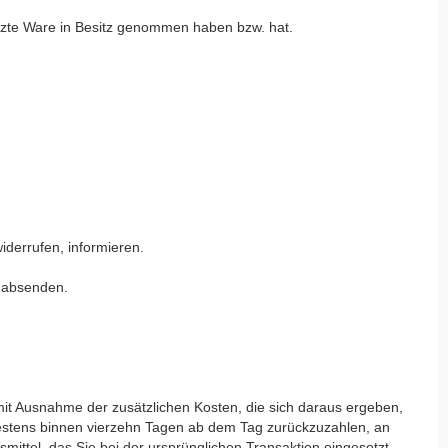
letzte Ware in Besitz genommen haben bzw. hat.
widerrufen, informieren.
t absenden.
(mit Ausnahme der zusätzlichen Kosten, die sich daraus ergeben,
ätestens binnen vierzehn Tagen ab dem Tag zurückzuzahlen, an
mittel, das Sie bei der ursprünglichen Transaktion eingesetzt