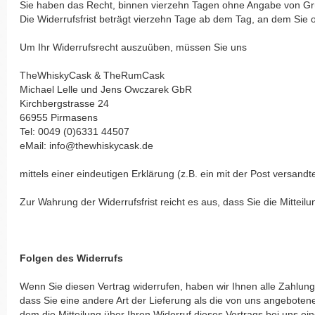
Sie haben das Recht, binnen vierzehn Tagen ohne Angabe von Grü
Die Widerrufsfrist beträgt vierzehn Tage ab dem Tag, an dem Sie o
Um Ihr Widerrufsrecht auszuüben, müssen Sie uns
TheWhiskyCask & TheRumCask
Michael Lelle und Jens Owczarek GbR
Kirchbergstrasse 24
66955 Pirmasens
Tel: 0049 (0)6331 44507
eMail: info@thewhiskycask.de
mittels einer eindeutigen Erklärung (z.B. ein mit der Post versandt
Zur Wahrung der Widerrufsfrist reicht es aus, dass Sie die Mittei
Folgen des Widerrufs
Wenn Sie diesen Vertrag widerrufen, haben wir Ihnen alle Zahlunge
dass Sie eine andere Art der Lieferung als die von uns angebote
dem die Mitteilung über Ihren Widerruf dieses Vertrags bei uns e