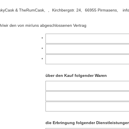
skyCask & TheRumCask,
,
Kirchbergstr. 24,
66955 Pirmasens,
inf
ich/wir den von mir/uns abgeschlossenen Vertrag
*
*
*
über den Kauf folgender Waren
die Erbringung folgender Dienstleistunge