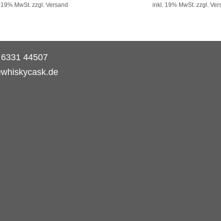
. 19% MwSt.
zzgl. Versand
inkl. 19% MwSt.
zzgl. Ve
) 6331 44507
ewhiskycask.de