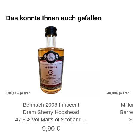
Das könnte Ihnen auch gefallen
198,00
€ je liter
198,00
€ je liter
Benriach 2008 Innocent
Milt
Dram Sherry Hogshead
Barre
47,5% Vol Malts of Scotland…
S
9,90
€