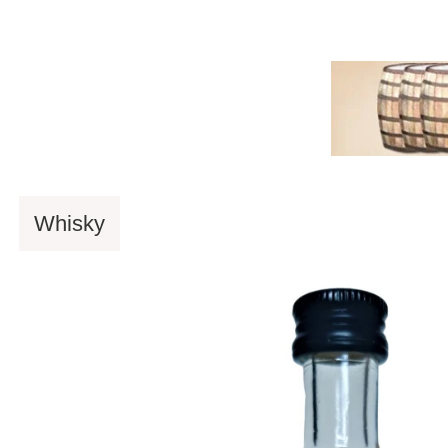
versandkostenfrei ab 90 €
schnelle Lieferung mit DH
Whisky
Rum
Spirituosen
Eigenabfü