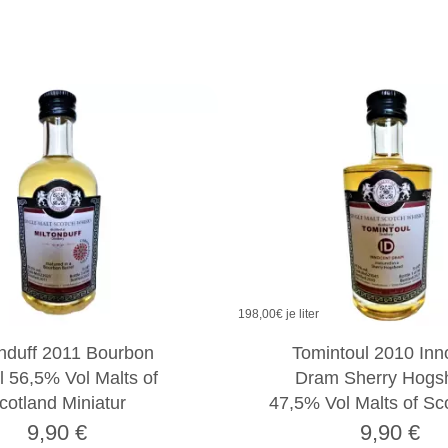
198,00
€ je liter
onduff 2011 Bourbon
Tomintoul 2010 Inn
l 56,5% Vol Malts of
Dram Sherry Hogs
cotland Miniatur
47,5% Vol Malts of S
9,90
€
9,90
€