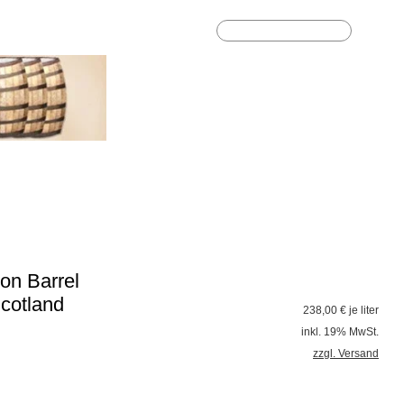
Highlights
Geschenkideen
%Sale%
on Barrel
Scotland
238,00
€ je liter
inkl. 19% MwSt.
zzgl. Versand