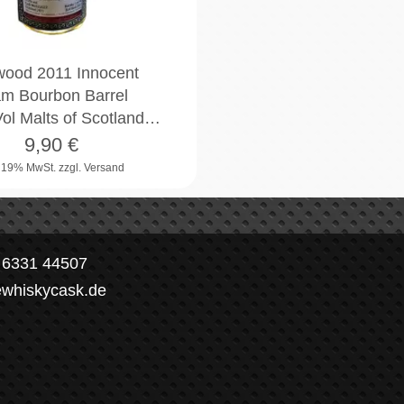
wood 2011 Innocent
m Bourbon Barrel
ol Malts of Scotland…
9,90
€
. 19% MwSt.
zzgl. Versand
) 6331 44507
ewhiskycask.de