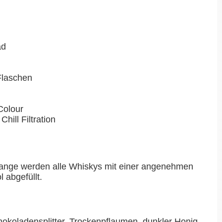
ad
-Flaschen
Colour
Chill Filtration
ange werden alle Whiskys mit einer angenehmen
 abgefüllt.
okoladensplitter, Trockenpflaumen, dunkler Honig,