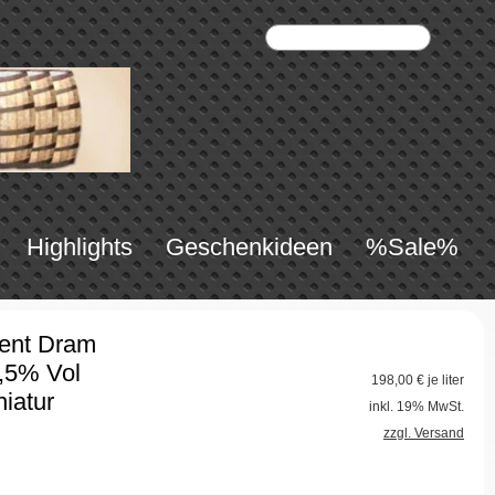
Highlights
Geschenkideen
%Sale%
cent Dram
,5% Vol
198,00
€ je liter
niatur
inkl. 19% MwSt.
zzgl. Versand