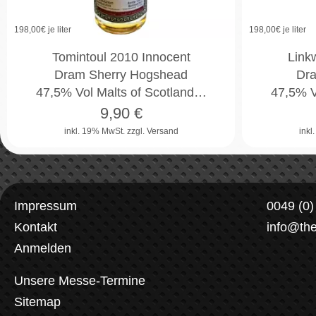
198,00
€ je liter
198,00
€ je liter
Tomintoul 2010 Innocent
Link
Dram Sherry Hogshead
Dra
47,5% Vol Malts of Scotland…
47,5% V
9,90
€
inkl. 19% MwSt.
zzgl. Versand
inkl
Impressum
0049 (0
Kontakt
info@th
Anmelden
Unsere Messe-Termine
Sitemap