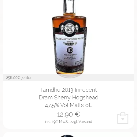
258,00
€ je liter
Tamdhu 2013 Innocent
Dram Sherry Hogshead
47,5% Vol Malts of…
12,90
€
inkl. 19% MwSt.
zzgl. Versand