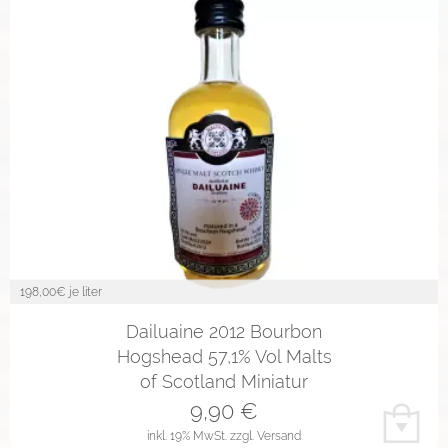
198,00
€ je liter
Dailuaine 2012 Bourbon
Hogshead 57,1% Vol Malts
of Scotland Miniatur
9,90
€
inkl. 19% MwSt.
zzgl. Versand