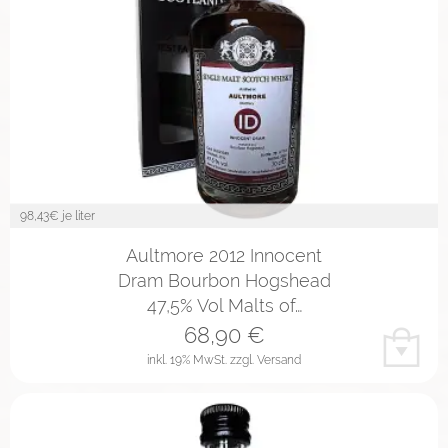
98,43
€ je liter
Aultmore 2012 Innocent
Dram Bourbon Hogshead
47,5% Vol Malts of…
68,90
€
inkl. 19% MwSt.
zzgl. Versand