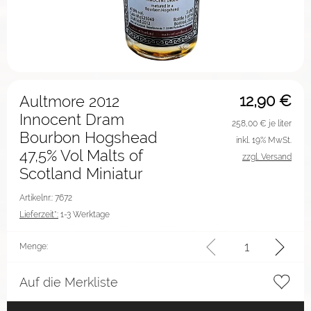
12,90
€
Aultmore 2012
Innocent Dram
258,00
€ je liter
Bourbon Hogshead
inkl. 19% MwSt.
47,5% Vol Malts of
zzgl. Versand
Scotland Miniatur
Artikelnr.: 7672
Lieferzeit*:
1-3 Werktage
Menge:
Auf die Merkliste