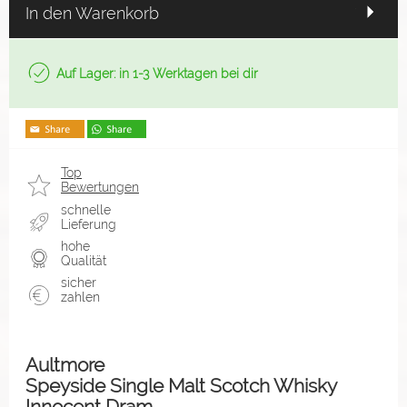
In den Warenkorb
Auf Lager: in 1-3 Werktagen bei dir
Top
Bewertungen
schnelle
Lieferung
hohe
Qualität
sicher
zahlen
Aultmore
Speyside Single Malt Scotch Whisky
Innocent Dram