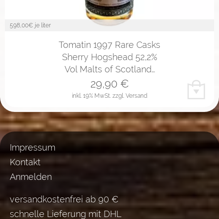
598,00
€ je liter
Tomatin 1997 Rare Casks
Sherry Hogshead 52,2%
Vol Malts of Scotland…
29,90
€
inkl. 19% MwSt.
zzgl. Versand
Impressum
Kontakt
Anmelden
versandkostenfrei ab 90 €
schnelle Lieferung mit DHL