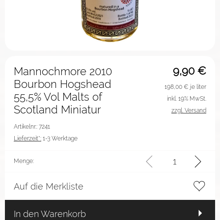
9,90
€
Mannochmore 2010
Bourbon Hogshead
198,00
€ je liter
55,5% Vol Malts of
inkl. 19% MwSt.
Scotland Miniatur
zzgl. Versand
Artikelnr.: 7241
Lieferzeit*:
1-3 Werktage
Menge:
Auf die Merkliste
In den Warenkorb