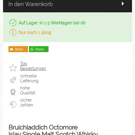
In den Warenkorb
Auf Lager: in 1-3 Werktagen bei dir
Nur noch 1 übrig
Top
Bewertungen
schnelle
Lieferung
hohe
Qualität
sicher
zahlen
Bruichladdich Octomore
Islay Single Malt Scotch Whisky