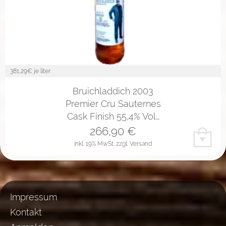
381,29
€ je liter
Bruichladdich 2003
Premier Cru Sauternes
Cask Finish 55,4% Vol…
266,90
€
inkl. 19% MwSt.
zzgl. Versand
Impressum
Kontakt