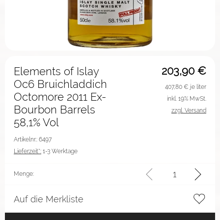
203,90
€
Elements of Islay
Oc6 Bruichladdich
407,80
€ je liter
Octomore 2011 Ex-
inkl. 19% MwSt.
Bourbon Barrels
zzgl. Versand
58,1% Vol
Artikelnr.: 6497
Lieferzeit*:
1-3 Werktage
Menge:
Auf die Merkliste