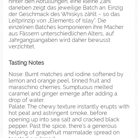
hinter den Abfüllungen, eine kleine Zahl
daneben zeigt das jeweilige Batch an. Einzig
der Geschmack des Whiskys zählt – so das
Leitprinzip von „Elements of Islay“. Die
einzelnen Batches komponieren ihre Macher
aus Fässern unterschiedlichen Alters, auf
Jahrgangsangaben wird daher bewusst
verzichtet.
Tasting Notes
Nose: Burnt matches and iodine softened by
lemon and orange peel, tinned fruit and
maraschino cherries. Sumptuous melted
caramel and ginger emerge after adding a
drop of water.
Palate: The chewy texture instantly erupts with
hot peat and astringent smoke, before
opening up into sea salt and cracked black
pepper. Past the spice, there’s a generous
helping of grapefruit marmalade spread on