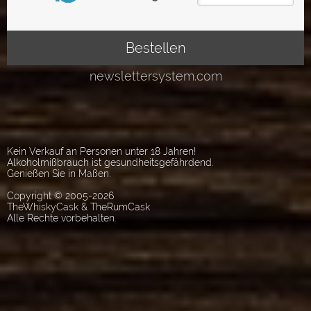
Kein Verkauf an Personen unter 18 Jahren!
Alkoholmißbrauch ist gesundheitsgefährdend.
Genießen Sie in Maßen.
Copyright © 2005-2026
TheWhiskyCask & TheRumCask
Alle Rechte vorbehalten.