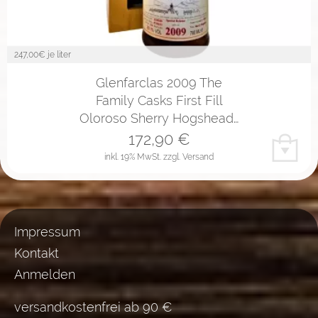
247,00
€ je liter
Glenfarclas 2009 The
Family Casks First Fill
Oloroso Sherry Hogshead…
172,90
€
inkl. 19% MwSt.
zzgl. Versand
Impressum
Kontakt
Anmelden
versandkostenfrei ab 90 €