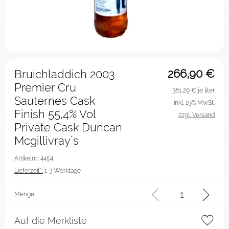
266,90
€
Bruichladdich 2003
Premier Cru
381,29
€ je liter
Sauternes Cask
inkl. 19% MwSt.
Finish 55,4% Vol
zzgl. Versand
Private Cask Duncan
Mcgillivray´s
Artikelnr.: 4454
Lieferzeit*:
1-3 Werktage
Menge:
Auf die Merkliste