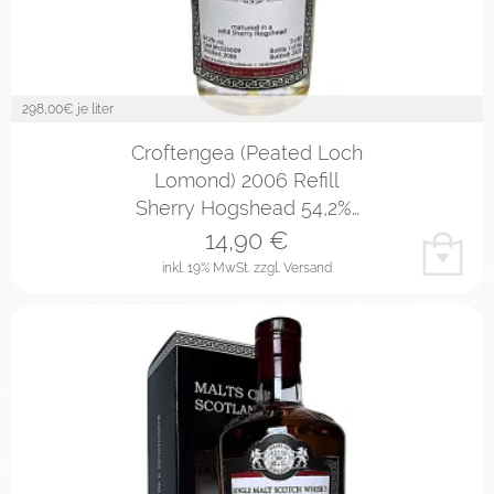
298,00
€ je liter
Croftengea (Peated Loch
Lomond) 2006 Refill
Sherry Hogshead 54,2%…
14,90
€
inkl. 19% MwSt.
zzgl. Versand