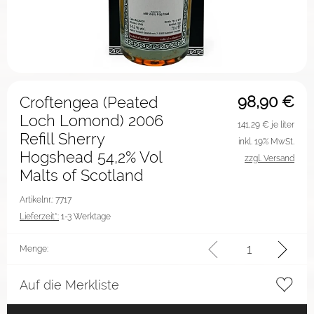
98,90
€
Croftengea (Peated
Loch Lomond) 2006
141,29
€ je liter
Refill Sherry
inkl. 19% MwSt.
Hogshead 54,2% Vol
zzgl. Versand
Malts of Scotland
Artikelnr.: 7717
Lieferzeit*:
1-3 Werktage
Menge:
Auf die Merkliste