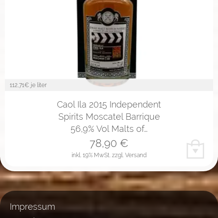
112,71
€ je liter
Caol Ila 2015 Independent
Spirits Moscatel Barrique
56,9% Vol Malts of…
78,90
€
inkl. 19% MwSt.
zzgl. Versand
Impressum