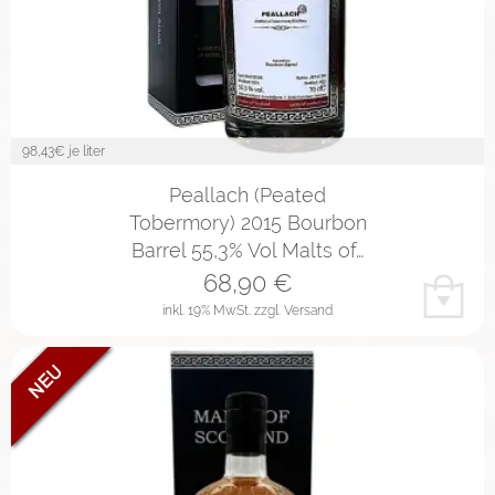
98,43
€ je liter
Peallach (Peated
Tobermory) 2015 Bourbon
Barrel 55,3% Vol Malts of…
68,90
€
inkl. 19% MwSt.
zzgl. Versand