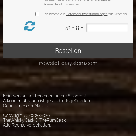
Kein Verkauf an Personen unter 18 Jahren!
Alkoholmißbrauch ist gesundheitsgefährdend.
Genießen Sie in Maßen.
Copyright © 2005-2026
TheWhiskyCask & TheRumCask
Alle Rechte vorbehalten.