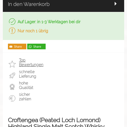
In den Warenkorb
Auf Lager: in 1-3 Werktagen bei dir
Nur noch 1 übrig
Top
Bewertungen
schnelle
Lieferung
hohe
Qualität
sicher
zahlen
Croftengea (Peated Loch Lomond)
Highland Single Malt Scotch Whisky