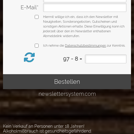
Kein Verkauf an Personen unter 18 Jahren!
Alkoholmißbrauch ist gesundheitsgefährdend.