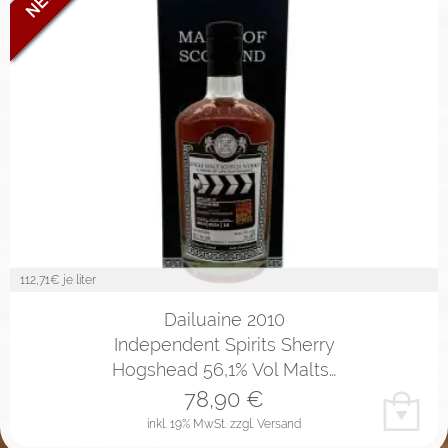
112,71
€ je liter
Dailuaine 2010
Independent Spirits Sherry
Hogshead 56,1% Vol Malts…
78,90
€
inkl. 19% MwSt.
zzgl. Versand