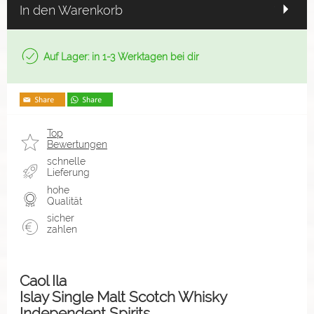
In den Warenkorb
Auf Lager: in 1-3 Werktagen bei dir
Top
Bewertungen
schnelle
Lieferung
hohe
Qualität
sicher
zahlen
Caol Ila
Islay Single Malt Scotch Whisky
Independent Spirits