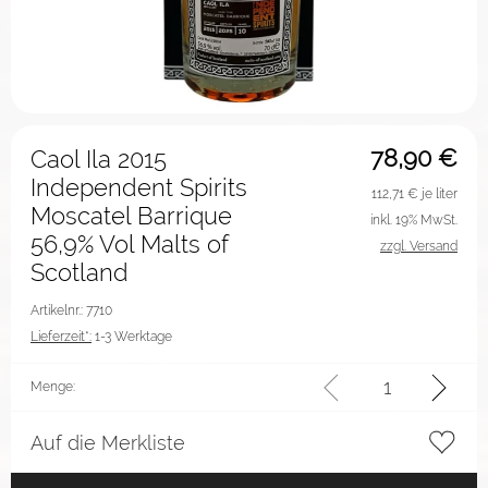
78,90
€
Caol Ila 2015
Independent Spirits
112,71
€ je liter
Moscatel Barrique
inkl. 19% MwSt.
56,9% Vol Malts of
zzgl. Versand
Scotland
Artikelnr.: 7710
Lieferzeit*:
1-3 Werktage
Menge:
Auf die Merkliste