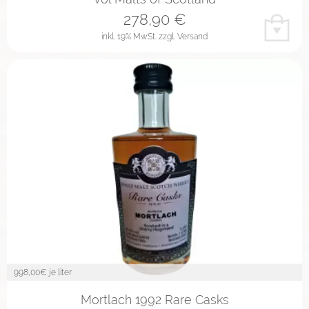
278,90
€
inkl. 19% MwSt.
zzgl. Versand
998,00
€ je liter
Mortlach 1992 Rare Casks