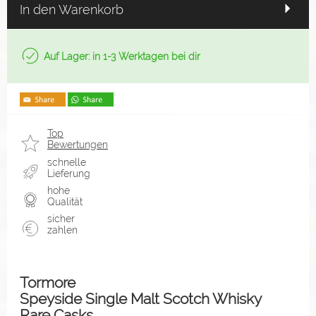
In den Warenkorb
Auf Lager: in 1-3 Werktagen bei dir
Top
Bewertungen
schnelle
Lieferung
hohe
Qualität
sicher
zahlen
Tormore
Speyside Single Malt Scotch Whisky
Rare Casks