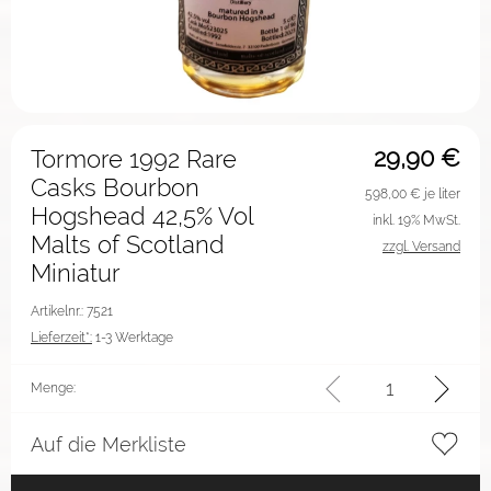
29,90
€
Tormore 1992 Rare
Casks Bourbon
598,00
€ je liter
Hogshead 42,5% Vol
inkl. 19% MwSt.
Malts of Scotland
zzgl. Versand
Miniatur
Artikelnr.: 7521
Lieferzeit*:
1-3 Werktage
Menge:
Auf die Merkliste