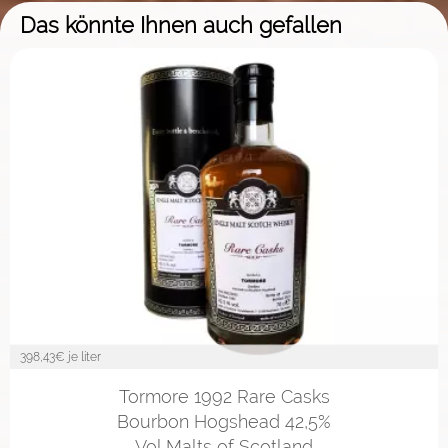
Das könnte Ihnen auch gefallen
398,43
€ je liter
Tormore 1992 Rare Casks
Bourbon Hogshead 42,5%
Vol Malts of Scotland