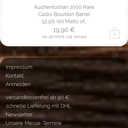
Auchentoshan 2000 Rare
Casks Bourbon Barrel
52,9% Vol Malts of…
19,90
€
inkl. 19% MwSt.
zzgl. Versand
Impressum
Kontakt
Anmelden
versandkostenfrei ab 90 €
schnelle Lieferung mit DHL
Newsletter
Unsere Messe-Termine