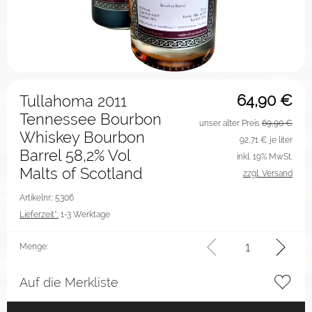
64,90
€
Tullahoma 2011
Tennessee Bourbon
unser alter Preis
69,90 €
Whiskey Bourbon
92,71
€ je liter
Barrel 58,2% Vol
inkl. 19% MwSt.
Malts of Scotland
zzgl. Versand
Artikelnr.: 5306
Lieferzeit*:
1-3 Werktage
Menge:
Auf die Merkliste