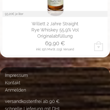
93,20
€ je liter
Willett 2 Jahre Straight
Rye Whiskey 55,9% Vol
Originalabfüllung
69,90
€
inkl. 19% MwSt.
zzgl. Versand
Impressum
Kontakt
Anmelden
versandkostenfrei ab 90 €
schnelle Lieferung mit DHL