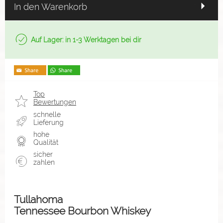
In den Warenkorb
Auf Lager: in 1-3 Werktagen bei dir
Top
Bewertungen
schnelle
Lieferung
hohe
Qualität
sicher
zahlen
Tullahoma
Tennessee Bourbon Whiskey