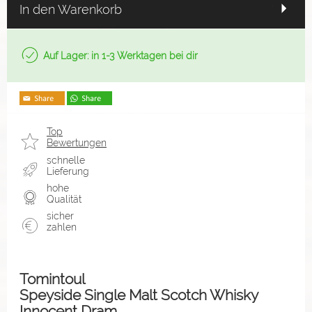
In den Warenkorb
Auf Lager: in 1-3 Werktagen bei dir
Top
Bewertungen
schnelle
Lieferung
hohe
Qualität
sicher
zahlen
Tomintoul
Speyside Single Malt Scotch Whisky
Innocent Dram