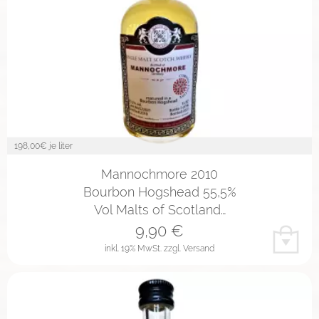
198,00
€ je liter
Mannochmore 2010
Bourbon Hogshead 55,5%
Vol Malts of Scotland…
9,90
€
inkl. 19% MwSt.
zzgl. Versand