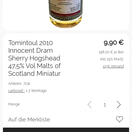
9,90
€
Tomintoul 2010
Innocent Dram
198,00
€ je liter
Sherry Hogshead
inkl. 19% MwSt.
47,5% Vol Malts of
zzgl. Versand
Scotland Miniatur
Artikelnr.: 7174
Lieferzeit*:
1-3 Werktage
Menge:
Auf die Merkliste