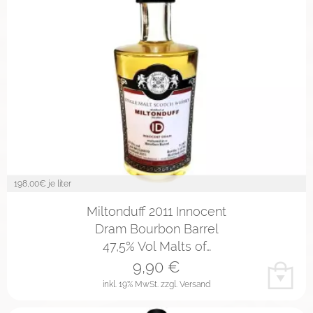
198,00
€ je liter
Miltonduff 2011 Innocent
Dram Bourbon Barrel
47,5% Vol Malts of…
9,90
€
inkl. 19% MwSt.
zzgl. Versand