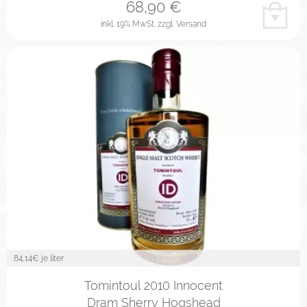
68,90
€
inkl. 19% MwSt.
zzgl. Versand
84,14
€ je liter
Tomintoul 2010 Innocent
Dram Sherry Hogshead