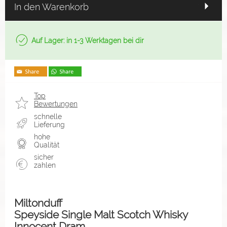
In den Warenkorb
Auf Lager: in 1-3 Werktagen bei dir
Top
Bewertungen
schnelle
Lieferung
hohe
Qualität
sicher
zahlen
Miltonduff
Speyside Single Malt Scotch Whisky
Innocent Dram