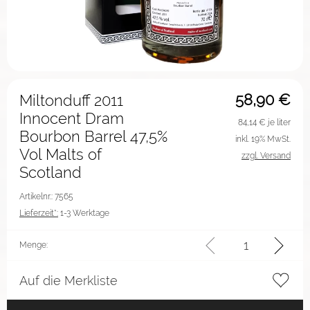
58,90
€
Miltonduff 2011
Innocent Dram
84,14
€ je liter
Bourbon Barrel 47,5%
inkl. 19% MwSt.
Vol Malts of
zzgl. Versand
Scotland
Artikelnr.: 7565
Lieferzeit*:
1-3 Werktage
Menge:
Auf die Merkliste