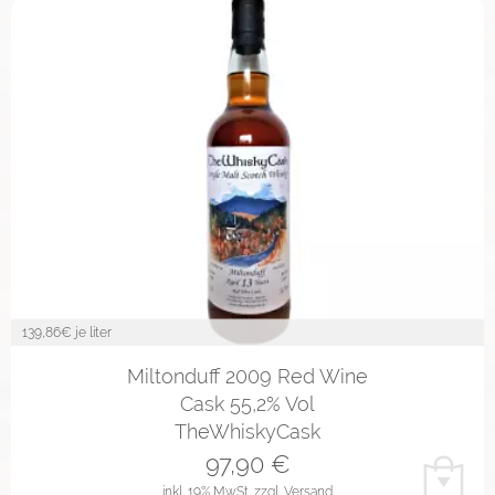
139,86
€ je liter
Miltonduff 2009 Red Wine
Cask 55,2% Vol
TheWhiskyCask
97,90
€
inkl. 19% MwSt.
zzgl. Versand