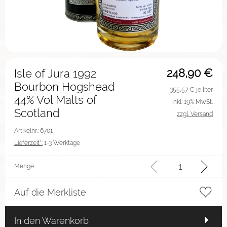
248,90
€
Isle of Jura 1992
Bourbon Hogshead
355,57
€ je liter
44% Vol Malts of
inkl. 19% MwSt.
Scotland
zzgl. Versand
Artikelnr.: 6701
Lieferzeit*:
1-3 Werktage
Menge:
Auf die Merkliste
In den Warenkorb