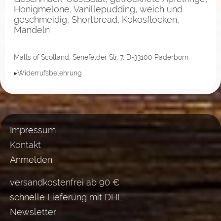
Honigmelone, Vanillepudding, weich und
geschmeidig, Shortbread, Kokosflocken,
Mandeln
Malts of Scotland, Senefelder Str. 7, D-33100 Paderborn
▸Widerrufsbelehrung
Impressum
Kontakt
Anmelden
versandkostenfrei ab 90 €
schnelle Lieferung mit DHL
Newsletter