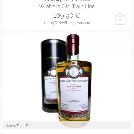
Wiebers Old Train Line
169,90
€
inkl. 19% MwSt.
zzgl. Versand
355,57
€ je liter