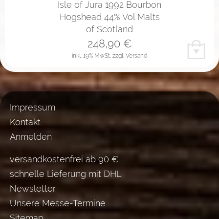
Isle of Jura 1992 Bourbon
Hogshead 44% Vol Malts
of Scotland
248,90
€
inkl. 19% MwSt.
zzgl. Versand
Impressum
Kontakt
Anmelden
versandkostenfrei ab 90 €
schnelle Lieferung mit DHL
Newsletter
Unsere Messe-Termine
Sitemap