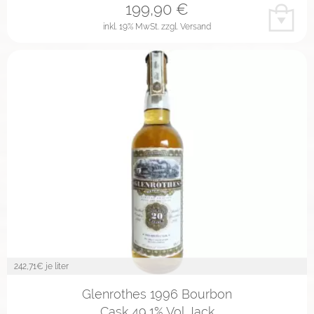
199,90
€
inkl. 19% MwSt.
zzgl. Versand
242,71
€ je liter
Glenrothes 1996 Bourbon
Cask 49,1% Vol Jack