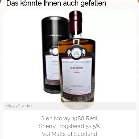
Das könnte Ihnen auch gefallen
285,57
€ je liter
Glen Moray 1988 Refill
Sherry Hogshead 52,5%
Vol Malts of Scotland