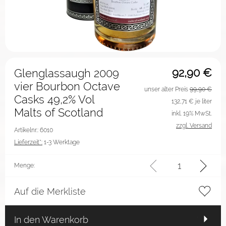
92,90
€
Glenglassaugh 2009
vier Bourbon Octave
unser alter Preis
99,90 €
Casks 49,2% Vol
132,71
€ je liter
Malts of Scotland
inkl. 19% MwSt.
zzgl. Versand
Artikelnr.: 6010
Lieferzeit*:
1-3 Werktage
Menge:
Auf die Merkliste
In den Warenkorb