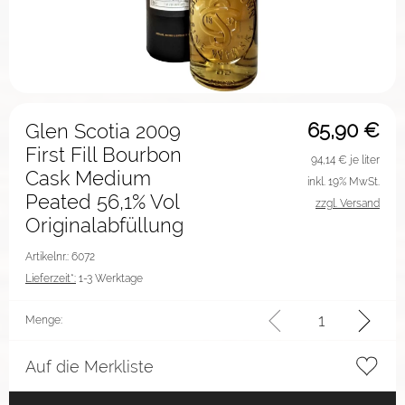
65,90
€
Glen Scotia 2009
First Fill Bourbon
94,14
€ je liter
Cask Medium
inkl. 19% MwSt.
Peated 56,1% Vol
zzgl. Versand
Originalabfüllung
Artikelnr.: 6072
Lieferzeit*:
1-3 Werktage
Menge:
Auf die Merkliste