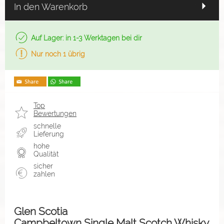
In den Warenkorb
Auf Lager: in 1-3 Werktagen bei dir
Nur noch 1 übrig
Top
Bewertungen
schnelle
Lieferung
hohe
Qualität
sicher
zahlen
Glen Scotia
Campbeltown Single Malt Scotch Whisky