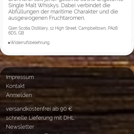
Single Malt Whiskys. Dabei verbindet die
Abfüllungen der maritime Charakter und die
ausgewogenen Fruchtaromen.
Glen Scotia Distillery, 12 High Street, Campbeltown, PA28
6DS, GB
▸Widerrufsbelehrung
Impressum
Kontakt
Anmelden
versandkostenfrei ab 90 €
schnelle Lieferung mit DHL
Newsletter