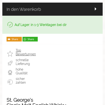
In den Warenkorb
Auf Lager: in 1-3 Werktagen bei dir
Top
Bewertungen
schnelle
Lieferung
hohe
Qualität
sicher
zahlen
St. George’s