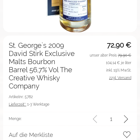
72,90
€
St. George`s 2009
David Stirk Exclusive
unser alter Preis
79,90 €
Malts Bourbon
104,14
€ je liter
Barrel 56,7% Vol The
inkl. 19% MwSt.
Creative Whisky
zzgl. Versand
Company
Artikelnr.: 5782
Lieferzeit*:
1-3 Werktage
Menge:
Auf die Merkliste