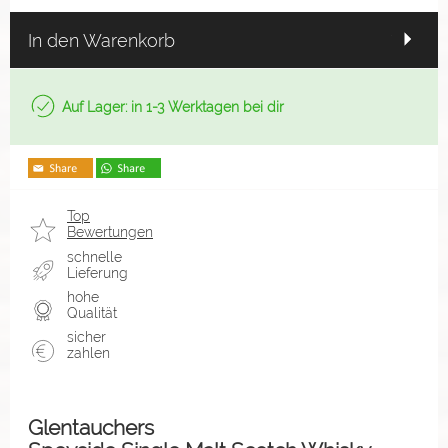
In den Warenkorb
Auf Lager: in 1-3 Werktagen bei dir
Top
Bewertungen
schnelle
Lieferung
hohe
Qualität
sicher
zahlen
Glentauchers