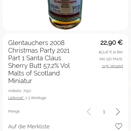
22,90
€
Glentauchers 2008
Christmas Party 2021
453,47
€ je liter
Part 1 Santa Claus
inkl. 19% MwSt.
Sherry Butt 57,2% Vol
zzgl. Versand
Malts of Scotland
Miniatur
Artikelnr.: 7050
Lieferzeit*:
1-3 Werktage
Menge:
Auf die Merkliste