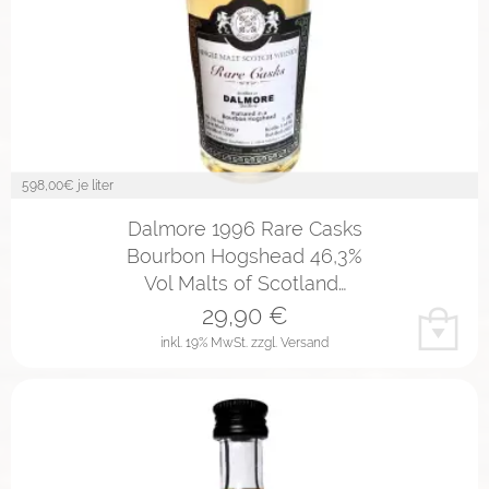
598,00
€ je liter
Dalmore 1996 Rare Casks
Bourbon Hogshead 46,3%
Vol Malts of Scotland…
29,90
€
inkl. 19% MwSt.
zzgl. Versand