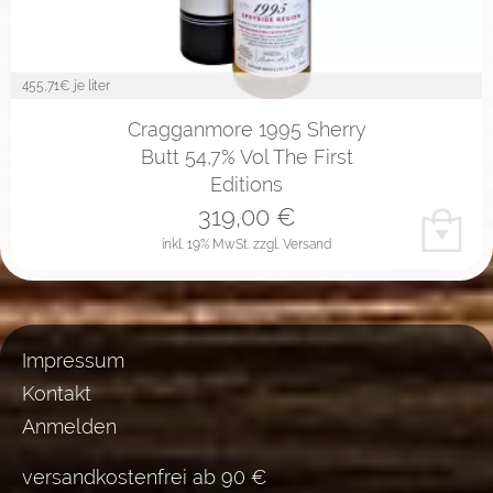
455,71
€ je liter
Cragganmore 1995 Sherry
Butt 54,7% Vol The First
Editions
319,00
€
inkl. 19% MwSt.
zzgl. Versand
Impressum
Kontakt
Anmelden
versandkostenfrei ab 90 €