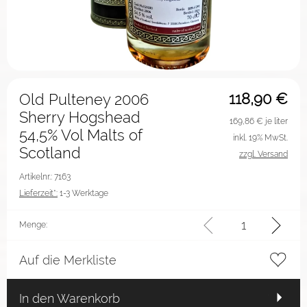
118,90
€
Old Pulteney 2006
Sherry Hogshead
169,86
€ je liter
54,5% Vol Malts of
inkl. 19% MwSt.
Scotland
zzgl. Versand
Artikelnr.: 7163
Lieferzeit*:
1-3 Werktage
Menge:
Auf die Merkliste
In den Warenkorb