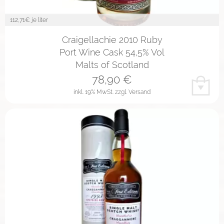
112,71
€ je liter
Craigellachie 2010 Ruby
Port Wine Cask 54,5% Vol
Malts of Scotland
78,90
€
inkl. 19% MwSt.
zzgl. Versand