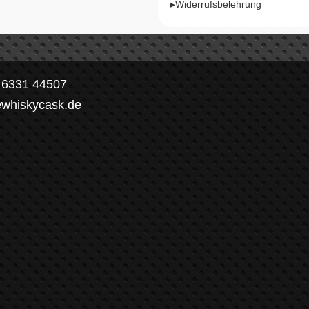
▸Widerrufsbelehrung
) 6331 44507
ewhiskycask.de