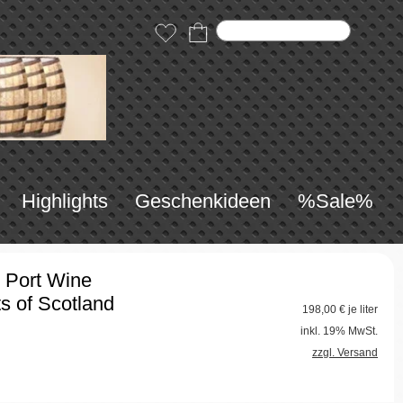
Highlights
Geschenkideen
%Sale%
 Port Wine
s of Scotland
198,00
€ je liter
inkl. 19% MwSt.
zzgl. Versand