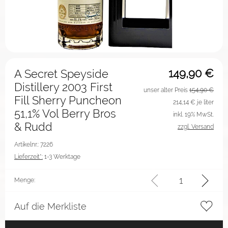
149,90
€
A Secret Speyside
Distillery 2003 First
unser alter Preis
154,90 €
Fill Sherry Puncheon
214,14
€ je liter
51,1% Vol Berry Bros
inkl. 19% MwSt.
& Rudd
zzgl. Versand
Artikelnr.: 7226
Lieferzeit*:
1-3 Werktage
Menge:
Auf die Merkliste