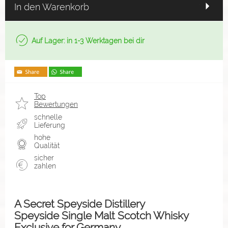
In den Warenkorb
Auf Lager: in 1-3 Werktagen bei dir
Top
Bewertungen
schnelle
Lieferung
hohe
Qualität
sicher
zahlen
A Secret Speyside Distillery
Speyside Single Malt Scotch Whisky
Exclusive for Germany