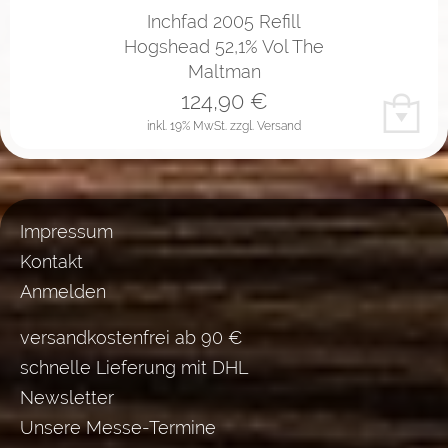
Inchfad 2005 Refill
Hogshead 52,1% Vol The
Maltman
124,90
€
inkl. 19% MwSt.
zzgl. Versand
Impressum
Kontakt
Anmelden
versandkostenfrei ab 90 €
schnelle Lieferung mit DHL
Newsletter
Unsere Messe-Termine