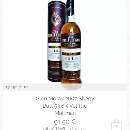
131,29
€ je liter
Glen Moray 2007 Sherry
Butt 53,8% Vol The
Maltman
91,90
€
inkl. 19% MwSt.
zzgl. Versand