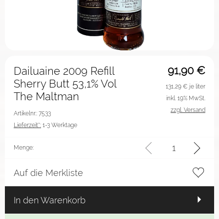
91,90
€
Dailuaine 2009 Refill
Sherry Butt 53,1% Vol
131,29
€ je liter
The Maltman
inkl. 19% MwSt.
zzgl. Versand
Artikelnr.: 7533
Lieferzeit*:
1-3 Werktage
Menge:
Auf die Merkliste
In den Warenkorb