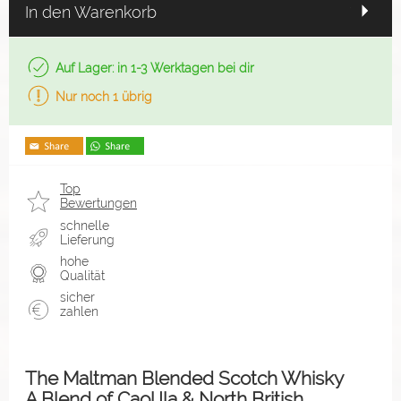
In den Warenkorb
Auf Lager: in 1-3 Werktagen bei dir
Nur noch 1 übrig
Top
Bewertungen
schnelle
Lieferung
hohe
Qualität
sicher
zahlen
The Maltman Blended Scotch Whisky
A Blend of Caol Ila & North British