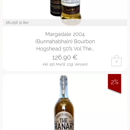
181,29
€ je liter
Margadale 2004
(Bunnahabhain) Bourbon
Hogshead 50% Vol The…
126,90
€
inkl. 19% MwSt.
zzgl. Versand
2%