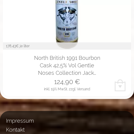
178,43
€ je liter
North British 1991 Bourbon
Cask 42,5% Vol Gentle
Noses Collection Jack…
124,90
€
inkl. 19% MwSt.
zzgl. Versand
Impressum
Kontakt