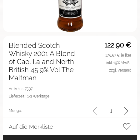
122,90
€
Blended Scotch
Whisky 2001 A Blend
175,57
€ je liter
of Caol Ila and North
inkl. 19% MwSt.
British 45,9% Vol The
zzgl. Versand
Maltman
Artikelnr.: 7537
Lieferzeit*:
1-3 Werktage
Menge:
Auf die Merkliste