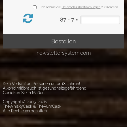
Kein Verkauf an Personen unter 18 Jahren!
Alkoholmißbrauch ist gesundheitsgefährdend.
Genießen Sie in Maßen.
Copyright © 2005-2026
TheWhiskyCask & TheRumCask
Alle Rechte vorbehalten.