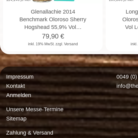
Glenallachie 2014
Longm
Benchmark Oloroso Sherry
Oloro
Hogshead 55,9% Vol…
Vol L
79,90
€
inkl. 19% MwSt.
zzgl. Versand
inkl
Impressum
0049 (0
Kontakt
info@th
Anmelden
Unsere Messe-Termine
Sitemap
Zahlung & Versand