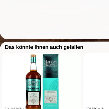
Das könnte Ihnen auch gefallen
114,14
€ je liter
109,86
€ je liter