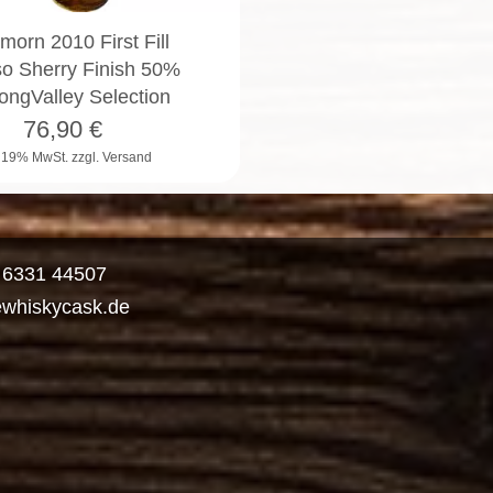
orn 2010 First Fill
so Sherry Finish 50%
ongValley Selection
76,90
€
. 19% MwSt.
zzgl. Versand
) 6331 44507
ewhiskycask.de