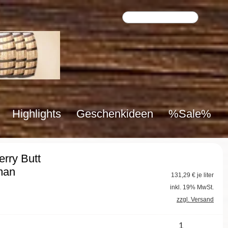
Highlights
Geschenkideen
%Sale%
rry Butt
man
131,29
€ je liter
inkl. 19% MwSt.
zzgl. Versand