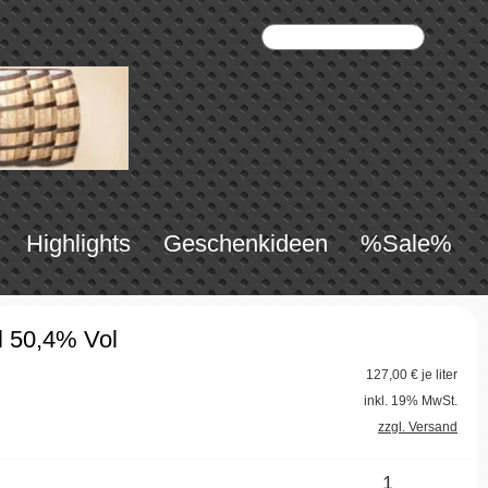
Highlights
Geschenkideen
%Sale%
l 50,4% Vol
127,00
€ je liter
inkl. 19% MwSt.
zzgl. Versand