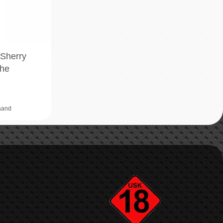
 Sherry
The
rsand