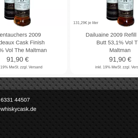
131,29
€ je liter
entauchers 2009
Dailuaine 2009 Refill
deaux Cask Finish
Butt 53,1% Vol 
% Vol The Maltman
Maltman
91,90
€
91,90
€
. 19% MwSt.
zzgl. Versand
inkl. 19% MwSt.
zzgl. Ve
) 6331 44507
ewhiskycask.de