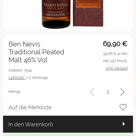
69,90
€
Ben Nevis
Traditional Peated
99,86
€ je liter
Malt 46% Vol
inkl. 19% MwSt.
zzgl. Versand
Artikelnr.: 7544
Lieferzeit*:
1-3 Werktage
Menge:
Auf die Merkliste
In den Warenkorb