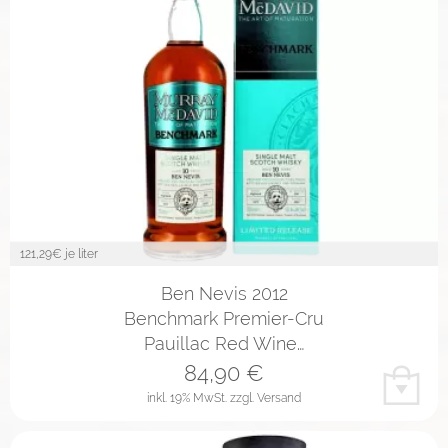
121,29
€ je liter
Ben Nevis 2012
Benchmark Premier-Cru
Pauillac Red Wine…
84,90
€
inkl. 19% MwSt.
zzgl. Versand