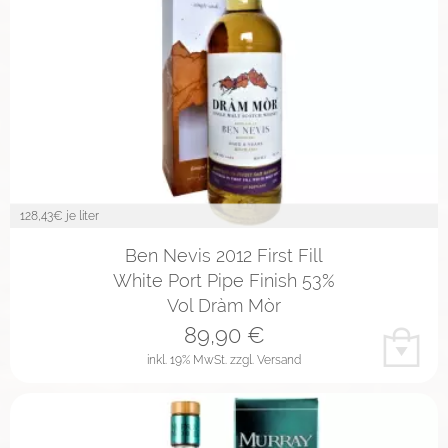
128,43
€ je liter
Ben Nevis 2012 First Fill
White Port Pipe Finish 53%
Vol Dràm Mòr
89,90
€
inkl. 19% MwSt.
zzgl. Versand