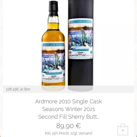
128,43
€ je liter
Ardmore 2010 Single Cask
Seasons Winter 2021
Second Fill Sherry Butt…
89,90
€
inkl. 19% MwSt.
zzgl. Versand