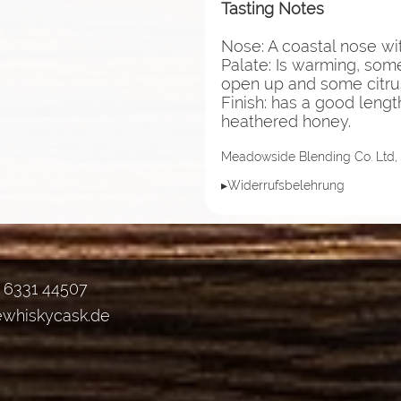
Tasting Notes
Nose: A coastal nose w
Palate: Is warming, some
open up and some citru
Finish: has a good leng
heathered honey.
Meadowside Blending Co. Ltd,
▸Widerrufsbelehrung
) 6331 44507
ewhiskycask.de