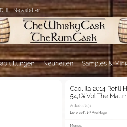
 DHL
Newsletter
abfüllungen
Neuheiten
Samples & Mini
%Sale%
Caol Ila 2014 Refill
54,1% Vol The Malt
Artikelnr.: 7151
Lieferzeit*:
1-3 Werktage
Menge: