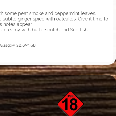
ith some peat smoke and peppermint leaves.
 subtle ginger spice with oatcakes. Give it time to
s notes appear.
th, creamy with butterscotch and Scottish
 Glasgow G11 6AY, GB