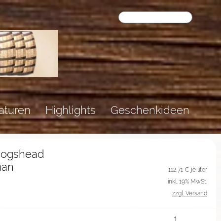
aturen
Highlights
Geschenkideen
 Hogshead
man
112,71
€ je liter
inkl. 19% MwSt.
zzgl. Versand