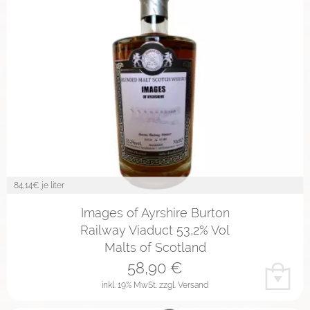
84,14
€ je liter
Images of Ayrshire Burton
Railway Viaduct 53,2% Vol
Malts of Scotland
58,90
€
inkl. 19% MwSt.
zzgl. Versand