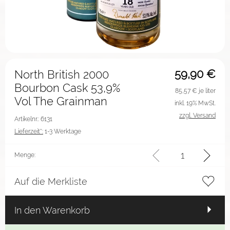
59,90
€
North British 2000
Bourbon Cask 53,9%
85,57
€ je liter
Vol The Grainman
inkl. 19% MwSt.
zzgl. Versand
Artikelnr.: 6131
Lieferzeit*:
1-3 Werktage
Menge:
Auf die Merkliste
In den Warenkorb