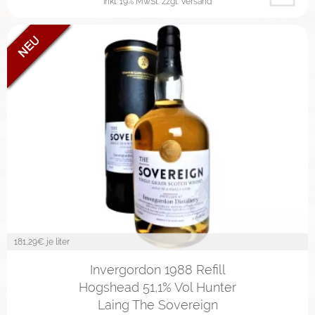
inkl. 19% MwSt.
zzgl. Versand
181,29
€ je liter
Invergordon 1988 Refill
Hogshead 51,1% Vol Hunter
Laing The Sovereign