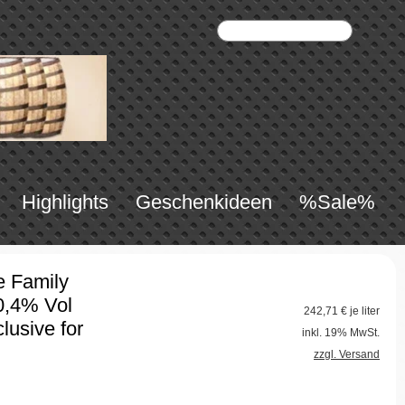
Highlights
Geschenkideen
%Sale%
e Family
0,4% Vol
242,71
€ je liter
lusive for
inkl. 19% MwSt.
zzgl. Versand