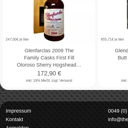
247,00
€ je liter
855,71
€ je liter
Glenfarclas 2009 The
Glend
Family Casks First Fill
Butt
Oloroso Sherry Hogshead…
172,90
€
inkl. 19% MwSt.
zzgl. Versand
inkl
Impressum
0049 (0
Kontakt
info@th
Anmelden