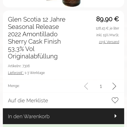
89,90
€
Glen Scotia 12 Jahre
Seasonal Release
128,43
€ je liter
2022 Amontillado
inkl. 19% MwSt.
Sherry Cask Finish
zzgl. Versand
53,3% Vol
Originalabfüllung
Artikelnr.: 7306
Lieferzeit*:
1-3 Werktage
Menge:
Auf die Merkliste
In den Warenkorb