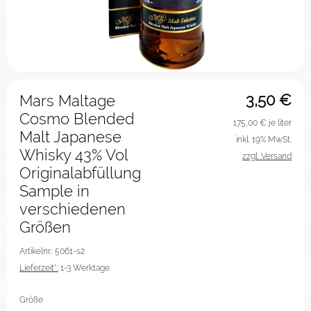
3,50
€
Mars Maltage
Cosmo Blended
175,00
€ je liter
Malt Japanese
inkl. 19% MwSt.
Whisky 43% Vol
zzgl. Versand
Originalabfüllung
Sample in
verschiedenen
Größen
Artikelnr.: 5061-s2
Lieferzeit*:
1-3 Werktage
Größe