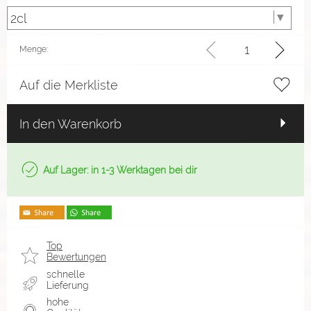
Menge:
Auf die Merkliste
In den Warenkorb
Auf Lager: in 1-3 Werktagen bei dir
Top
Bewertungen
schnelle
Lieferung
hohe