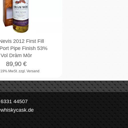
evis 2012 First Fill
Port Pipe Finish 53%
Vol Dràm Mòr
89,90
€
. 19% MwSt.
zzgl. Versand
) 6331 44507
ewhiskycask.de