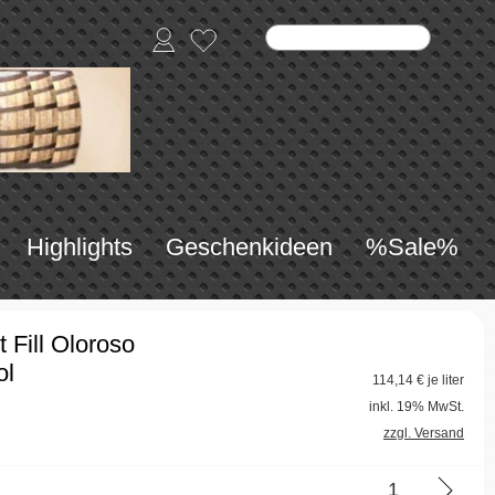
Highlights
Geschenkideen
%Sale%
 Fill Oloroso
ol
114,14
€ je liter
inkl. 19% MwSt.
zzgl. Versand