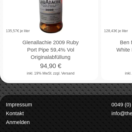
135,57
€ je liter
128,43
€ je liter
Glenallachie 2009 Ruby
Ben N
Port Pipe 59,4% Vol
White 
Originalabfüllung
94,90
€
inkl. 19% MwSt.
zzgl. Versand
inkl
Impressum
0049 (0
Kontakt
info@th
Anmelden