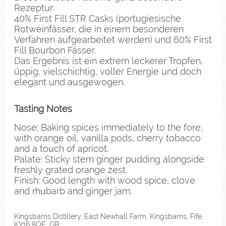
Rezeptur:
40% First Fill STR Casks (portugiesische
Rotweinfässer, die in einem besonderen
Verfahren aufgearbeitet werden) und 60% First
Fill Bourbon Fässer.
Das Ergebnis ist ein extrem leckerer Tropfen,
üppig, vielschichtig, voller Energie und doch
elegant und ausgewogen.
Tasting Notes
Nose: Baking spices immediately to the fore,
with orange oil, vanilla pods, cherry tobacco
and a touch of apricot.
Palate: Sticky stem ginger pudding alongside
freshly grated orange zest.
Finish: Good length with wood spice, clove
and rhubarb and ginger jam.
Kingsbarns Distillery, East Newhall Farm, Kingsbarns, Fife,
KY16 8QE, GB