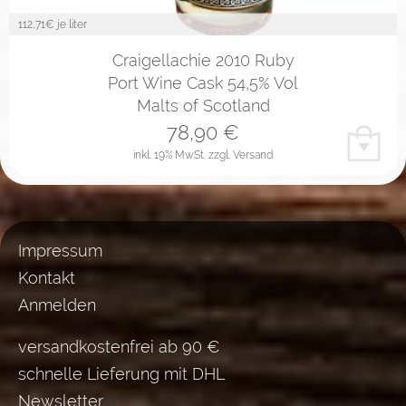
112,71
€ je liter
Craigellachie 2010 Ruby
Port Wine Cask 54,5% Vol
Malts of Scotland
78,90
€
inkl. 19% MwSt.
zzgl. Versand
Impressum
Kontakt
Anmelden
versandkostenfrei ab 90 €
schnelle Lieferung mit DHL
Newsletter