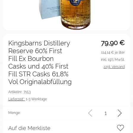
79,90
€
Kingsbarns Distillery
Reserve 60% First
114,14
€ je liter
Fill Ex Bourbon
inkl. 19% MwSt.
Casks und 40% First
zzgl. Versand
Fill STR Casks 61,8%
Vol Originalabfüllung
Artikelnr.: 7153
Lieferzeit*:
1-3 Werktage
Menge:
Auf die Merkliste